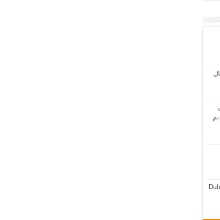
مال
ت
يم
Dub