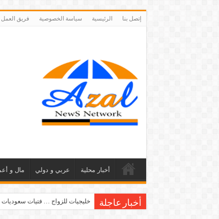
إتصل بنا
الرئيسية
سياسة الخصوصية
فريق العمل
أخبار محلية
عربي و دولي
مال و أعم
خليجيات للزواج … فتيات سعوديات 
أخبار عاجلة