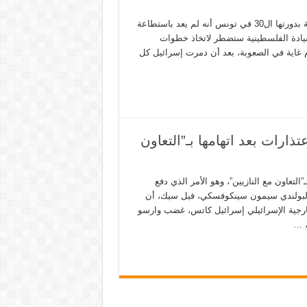
اشار رئيس دولة فلسطين محمود عباس،في كلمتة خلال القمة العربية بدورتها ال30 في تونس أنه لم يعد باستطاعة
قيادة الفلسطينية ستضطر لاتخاذ خطوات
 غاية في الصعوبة، بعد أن دمرت إسرائيل كل
ذارات بعد اتهامها بـ”التعاون
”التعاون مع النازيين”، وهو الأمر الذي دفع
 البولندي سيمون سينكوفسكي، فيل سيك، أن
لخارجية الإسرائيلي إسرائيل كاتس، غضب وارسو
، …