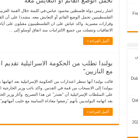
تحمل الوضع القائم او التعايش معة
Fr
الفلسطينيين تحمل الوضع القائم أو التعايش معه، مشددا على أن ال
وقرارات مصيرية. واكد عباش على ان الفلسطينيون مقبلون على أيام
الاتفاقيات وتنصلت من جميع الالتزامات منذ اتفاق أوسلو إلى …
أكمل القراءة »
ن
بولندا تطلب من الحكومة الاسرائيلية تقديم اعت
مع النازيين”
Dub
قالت بولندا أنها تنتظر اعتذارات من الحكومة الإسرائيلية بعد اتهامها بـ
ببولندا إلى الانسحاب من قمة في القدس. واكد نائب وزير الخارجية
على السلطات الإسرائيلية أن “تعتذر” عن هذا التصريح. وأثار وزير ا
Qat
بعد اتهامه البولنديين بأنهم “رضعوا معاداة السامية مع حليب أمهاتهم”
أكمل القراءة »