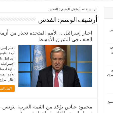
الرئيسية
»
أرشيف الوسم : القدس
أرشيف الوسم :
القدس
ي
اخبار إسرائيل .. الأمم المتحدة تحذر من أزمة 
العنف في الشرق الأوسط
2024 بحاجه
اخبار إسرائ
ن
أزمة إقليمي
إسرائيل وا
بداية اجتما
2024 لدى
للأمم المتح
برى
إطار النزاع
أكمل القر
مل جميع
محمود عباس يؤكد من القمة العربية بتونس 