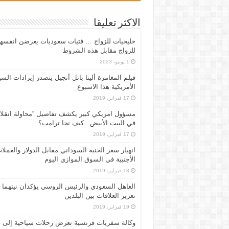
الاكثر تعليقا
خليجيات للزواج … فتيات سعوديات يعرضن انفسه
للزواج مقابل هذه الشروط
1 يونيو، 2023
فيلم المغامرة أليتا‭ ‬باتل أنجيل يتصدر إيرادات ال
الأمريكية هذا الاسبوع
17 فبراير، 2019
مسؤول امريكي كبير يكشف تفاصيل “محاولة انقلا
في البيت الأبيض.. كيف نجا ترامب؟
17 فبراير، 2019
انهيار سعر الجنيه السوداني مقابل الدولار والعملا
الأجنبية في السوق الموازي اليوم
18 فبراير، 2019
العاهل السعودي والرئيس الروسي يؤكدان نيتهما
تعزيز العلاقات بين البلدين
19 فبراير، 2019
وكالة سفريات فرنسية تعرض رحلات سياحية إلى