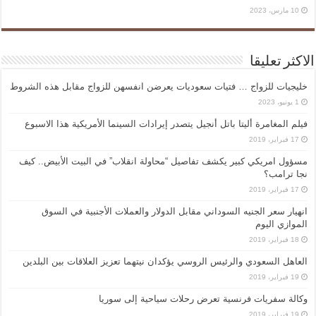
10 مارس، 2023
الاكثر تعليقا
خليجيات للزواج … فتيات سعوديات يعرضن انفسهن للزواج مقابل هذه الشروط
1 يونيو، 2023
فيلم المغامرة أليتا‭ ‬باتل أنجيل يتصدر إيرادات السينما الأمريكية هذا الاسبوع
17 فبراير، 2019
مسؤول امريكي كبير يكشف تفاصيل “محاولة انقلاب” في البيت الأبيض.. كيف
نجا ترامب؟
17 فبراير، 2019
انهيار سعر الجنيه السوداني مقابل الدولار والعملات الأجنبية في السوق
الموازي اليوم
18 فبراير، 2019
العاهل السعودي والرئيس الروسي يؤكدان نيتهما تعزيز العلاقات بين البلدين
19 فبراير، 2019
وكالة سفريات فرنسية تعرض رحلات سياحية إلى سوريا
19 فبراير، 2019