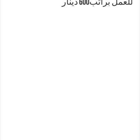
للعمل براتب600 دينار