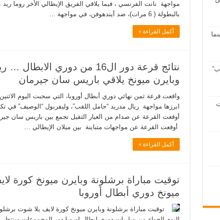
مواجهة نانت الفرنسي ، فيما يلاقي الفريق الإيطالي الأخر روما ريد بو
بالبطولة ( 6 مرات)، ضد أيندهوفن، في مواجهة …
أكمل القراءة »
سينما
نتائج قرعة دور ال16 من دوري الا
ب”
وبايرن ميونخ يلاقي باريس سان جيرمان
واقعت قرعة ثمن نهائي دوري أبطال أوروبا، التي سحبت اليوم الاثني
ت
ابرزها مواجهة ريال مدريد “حامل اللقب”، وليفربول “الوصيف” في ت
أوقعت القرعة عن صدام من العيار الثقيل تجمع بين باريس سان جيرم
أوقعت القرعة عن مواجهات متباينة بين ميلان الإيطالي …
أكمل القراءة »
توقيت مباراة برشلونة وبايرن ميونخ كورة لا
ميونخ دوري أبطال أوروبا
توقيت مباراة برشلونة وبايرن ميونخ كورة لايف يلا شوت برشلون
اليوم الجولة من مباريات دوري ايطال اوروبا دور المجموعات وينتظر 