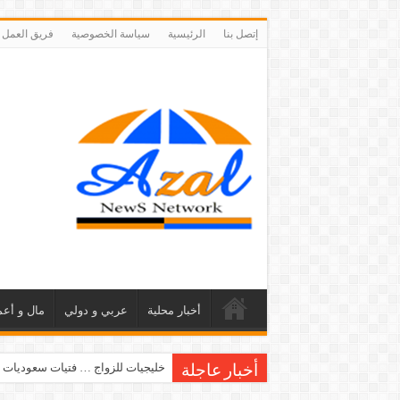
إتصل بنا
الرئيسية
سياسة الخصوصية
فريق العمل
أخبار محلية
عربي و دولي
مال و أعم
خليجيات للزواج … فتيات سعوديات 
أخبار عاجلة