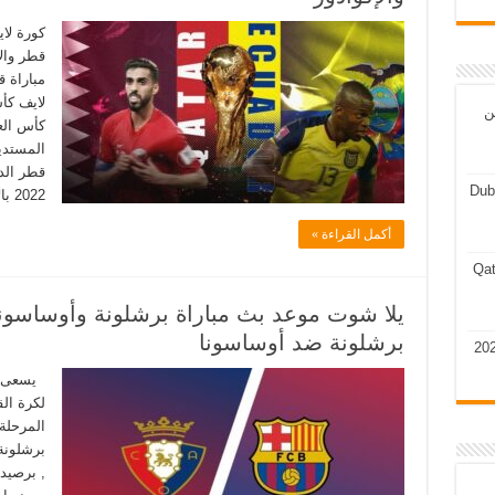
كورة لاي
قطر وال
مباراة ق
ن
المستدي
قطر الد
Dub
2022 بالاضافة الى المباراة …
أكمل القراءة »
Qat
يلا شوت موعد بث مباراة برشلونة وأوساسونا و
برشلونة ضد أوساسونا
يسعى بر
لكرة الق
برشلونة