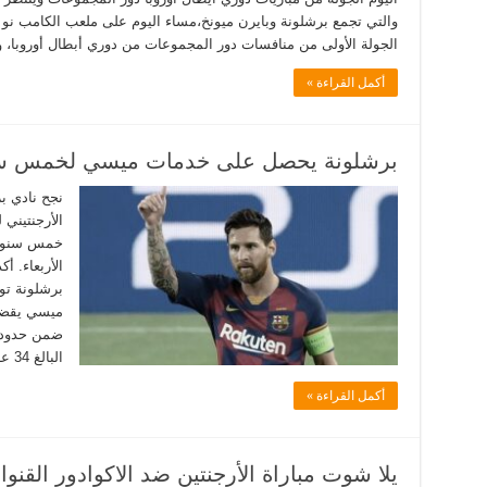
والتي تجمع برشلونة وبايرن ميونخ،مساء اليوم على ملعب الكامب ن
الجولة الأولى من منافسات دور المجموعات من دوري أبطال أوروبا، 
أكمل القراءة »
برشلونة يحصل على خدمات ميسي لخمس سن
نجح نادي ب
الأرجنتيني
خمس سنوات،
الأربعاء. أ
برشلونة توص
ميسي يقضي
ضمن حدود إم
البالغ 34 عاما في …
أكمل القراءة »
يلا شوت مباراة الأرجنتين ضد الاكوادور القنوا