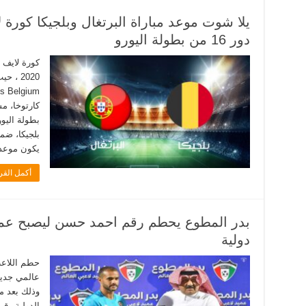
يلا شوت موعد مباراة البرتغال وبلجيكا كورة لا
دور 16 من بطولة اليورو
كورة لايف ا
2020 ،
بطولة اليور
يكون موعد م
أكمل القر
دولية
حطم اللاعب
عالمي جديد،
وذلك بعد مش