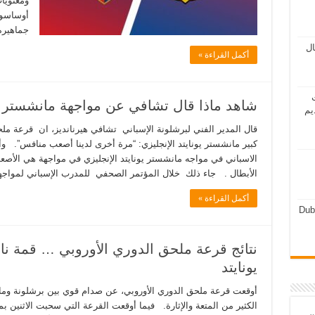
ومعنويا
أوساسونا
جماهيره 
مال
أكمل القراءة »
ت
شاهد ماذا قال تشافي عن مواجهة مانشستر يو
يم
قال المدير الفني لبرشلونة الإسباني تشافي هيرنانديز، ان قرعة مل
كبير مانشستر يونايتد الإنجليزي: “مرة أخرى لدينا أصعب منافس”. و
الاسباني في مواجه مانشستر يونايتد الإنجليزي في مواجهة هي الأص
الأبطال . جاء ذلك خلال المؤتمر الصحفي للمدرب الإسباني لمواج
أكمل القراءة »
Dub
نتائج قرعة ملحق الدوري الأوروبي … قمة نا
يونايتد
أوقعت قرعة ملحق الدوري الأوروبي، عن صدام قوي بين برشلونة وما
الكثير من المتعة والإثارة. فيما أوقعت القرعة التي سحبت الاثنين 
ن