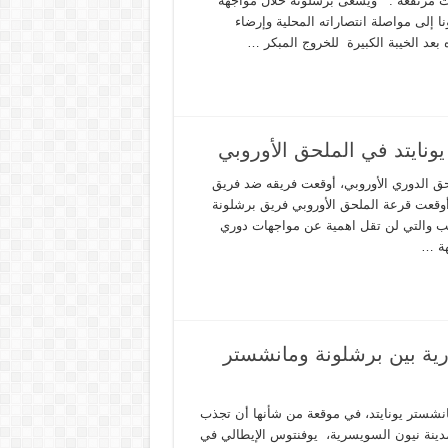
ت مرتفعة . ويسعى برشلونة خلال مواجهة
 إلى مواصلة انتصاراته المحلية وإرضاء
بعد الخيبة الكبيرة للخروج المبكر …
نايتد في الملحق الأوروبي
حق الدوري الأوروبي، أوقعت فريقه ضد فريق
أوقعت قرعة الملحق الأوروبي فريق برشلونة
عب والتي لن تقل اهمية عن مواجهات دوري
هة …
رية بين برشلونة ومانشستر
نشستر يونايتد، في موقعة من شأنها أن تجذب
بمدينة نيون السويسرية، يوفنتوس الإيطالي في