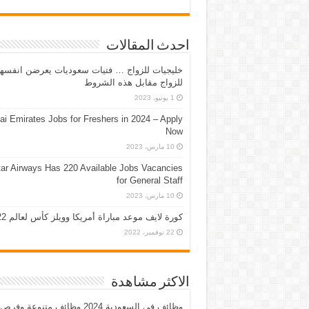
احدث المقالات
خليجيات للزواج … فتيات سعوديات يعرضن انفسه
للزواج مقابل هذه الشروط
1 يونيو، 2023
ai Emirates Jobs for Freshers in 2024 – Apply
Now
10 مارس، 2023
ar Airways Has 220 Available Jobs Vacancies
for General Staff
10 مارس، 2023
كورة لايف موعد مباراة أمريكا وويلز كأس لعالم 2022
22 نوفمبر، 2022
الاكثر مشاهدة
وظائف في السعودية 2024 وظائف متنوعة وفرص