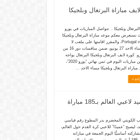
يف مباراة البرتغال وبلجيكا
لبرتغال وبلجيكا .. تتواصل المباريات في يورو
 حيث نستعرض معكم موعد مباراة البرتغال وبلجيكا
Portugal vs Belgium، والمقرر اقامتها على ملعب لا
كارتوخا، مساء الاحد 27 يونيو، ضمن منافسات دور 16 من
و. كورة لايف البرتغال وبلجيكا البرتغال يواجه
بلجيكا، ضمن مباريات اليوم في ثمن نهائي “يورو 2020”،
باراة البرتغال وبلجيكا مساء الاحد …
اءة »
بدر المطوع يحطم رقم احمد حسن ليصبح عميد لاعبي العالم بـ185 مباراة
 الكويتي المخضرم بدر المطوع رقم قياسي
 ليصبح “عميدًا” للاعبي كرة القدم حول العالم،
اركته أساسيًّا اليوم الجمعة في مباراته
الدولية رقم 185 أمام البحرين، ضمن منافسات الدور