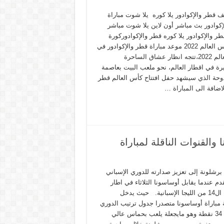
ف قطر والإكوادور يلا كوره يلا شوت مباراة
إكوادور بث مباشر أون لاين يلا شوت مباشر
طر والإكوادور يلا كوره قطر والإكوادوركورة
لايف كأس العالم 2022 موعد مباراة قطر والإكوادور في
كأس العالم 2022،تتجه انظار عشاق الساحرة
رة في اقطار العالم، نحو ملعب البيت بعاصمة
وحة الذي سيشهد حفل افتتاح كأس العالم قطر
القنوات الناقلة لمباراة
شلونة إلى تعزيز صدارته للدوري الإسباني
دم عندما يقابل أوساسونا الثلاثاء في اطار
المرحلة ال14 من الليجا الإسبانية. حيث يدخل
 مباراة أوساسونا متصدرا جدول ترتيب الدوري
, برصيد 34 نقطة وهو مايجعلة يلعب بحماس عالي