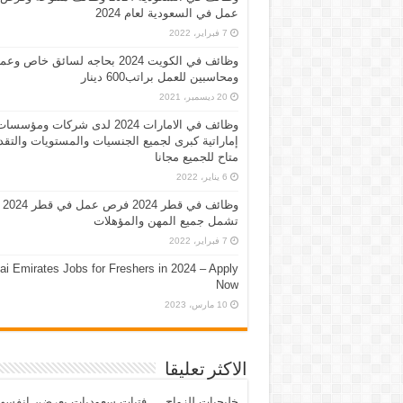
عمل في السعودية لعام 2024
7 فبراير، 2022
وظائف في الكويت 2024 بحاجه لسائق خاص وع
ومحاسبين للعمل براتب600 دينار
20 ديسمبر، 2021
وظائف في الامارات 2024 لدى شركات ومؤسسا
إماراتية كبرى لجميع الجنسيات والمستويات والتقد
متاح للجميع مجانا
6 يناير، 2022
وظائف في قطر 2024 فرص عمل في قطر 2024
تشمل جميع المهن والمؤهلات
7 فبراير، 2022
ai Emirates Jobs for Freshers in 2024 – Apply
Now
10 مارس، 2023
الاكثر تعليقا
خليجيات للزواج … فتيات سعوديات يعرضن انفسه