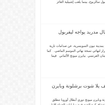
ل سالزبوج، بينما يلعب إشبيلية الفائز
بطال … ريال مدريد يواجه ليفربول
ن بمدينة نيون السويسرية، عن صدامات نارية
كرار لنهائي نسخة نهائي الموسم الماضي. كما
ان الفرنسي ببايرن ميونخ الألماني فيما
يف يلا شوت برشلونة وبايرن
ة وبايرن ميونخ دوري أبطال أوروبا تنطلق
عشاق كرة القدم قمة مبارايات الجولة الاولى