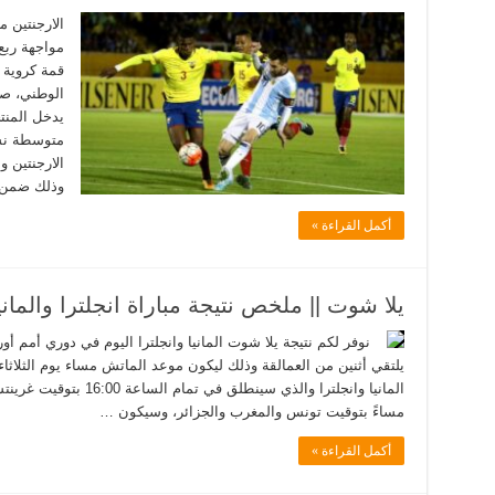
الارجنتين م
قمة كروية 
يدخل المنتخ
متوسطة نسب
الارجنتين و
وذلك ضمن 
أكمل القراءة »
يلا شوت || ملخص نتيجة مباراة انجلترا والمانيا 2-0 || يورو 20
المانيا وانجلترا والذي سي
مساءً بتوقيت تونس والمغرب والجزائر، وسيكون …
أكمل القراءة »