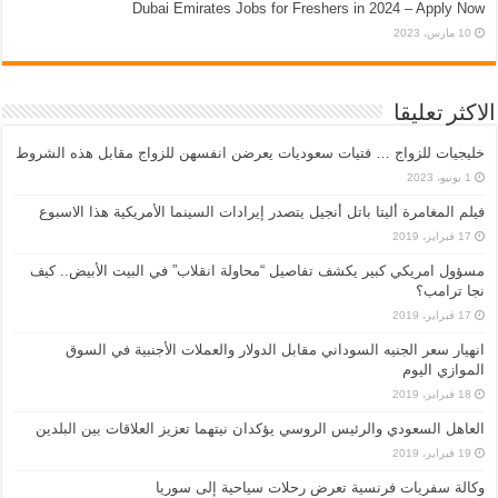
Dubai Emirates Jobs for Freshers in 2024 – Apply Now
10 مارس، 2023
الاكثر تعليقا
خليجيات للزواج … فتيات سعوديات يعرضن انفسهن للزواج مقابل هذه الشروط
1 يونيو، 2023
فيلم المغامرة أليتا‭ ‬باتل أنجيل يتصدر إيرادات السينما الأمريكية هذا الاسبوع
17 فبراير، 2019
مسؤول امريكي كبير يكشف تفاصيل “محاولة انقلاب” في البيت الأبيض.. كيف
نجا ترامب؟
17 فبراير، 2019
انهيار سعر الجنيه السوداني مقابل الدولار والعملات الأجنبية في السوق
الموازي اليوم
18 فبراير، 2019
العاهل السعودي والرئيس الروسي يؤكدان نيتهما تعزيز العلاقات بين البلدين
19 فبراير، 2019
وكالة سفريات فرنسية تعرض رحلات سياحية إلى سوريا