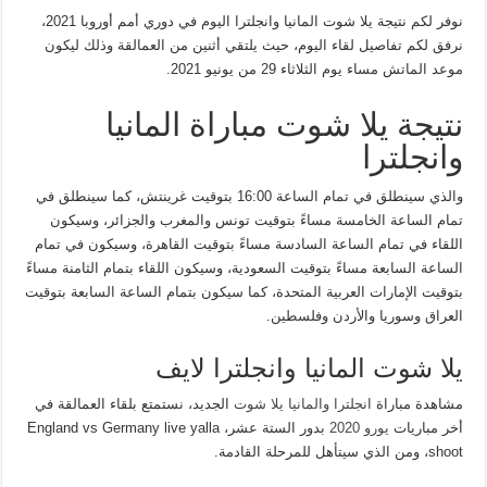
نوفر لكم نتيجة يلا شوت المانيا وانجلترا اليوم في دوري أمم أوروبا 2021،
نرفق لكم تفاصيل لقاء اليوم، حيث يلتقي أثنين من العمالقة وذلك ليكون
موعد الماتش مساء يوم الثلاثاء 29 من يونيو 2021.
نتيجة يلا شوت مباراة المانيا
وانجلترا
والذي سينطلق في تمام الساعة 16:00 بتوقيت غرينتش، كما سينطلق في
تمام الساعة الخامسة مساءً بتوقيت تونس والمغرب والجزائر، وسيكون
اللقاء في تمام الساعة السادسة مساءً بتوقيت القاهرة، وسيكون في تمام
الساعة السابعة مساءً بتوقيت السعودية، وسيكون اللقاء بتمام الثامنة مساءً
بتوقيت الإمارات العربية المتحدة، كما سيكون بتمام الساعة السابعة بتوقيت
العراق وسوريا والأردن وفلسطين.
يلا شوت المانيا وانجلترا لايف
مشاهدة مباراة
انجلترا والمانيا يلا شوت
الجديد، نستمتع بلقاء العمالقة في
أخر مباريات
يورو 2020
بدور الستة عشر، England vs Germany live yalla
shoot، ومن الذي سيتأهل للمرحلة القادمة.