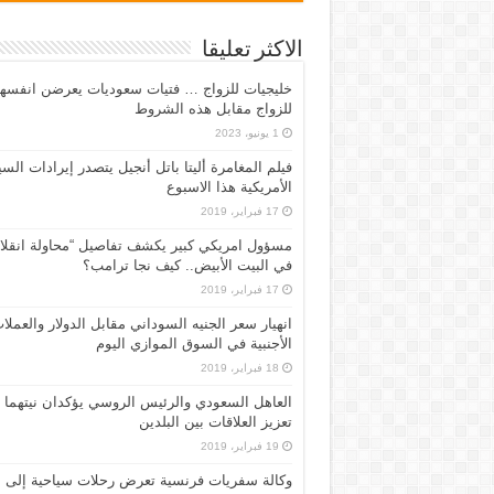
الاكثر تعليقا
خليجيات للزواج … فتيات سعوديات يعرضن انفسه
للزواج مقابل هذه الشروط
1 يونيو، 2023
فيلم المغامرة أليتا‭ ‬باتل أنجيل يتصدر إيرادات ال
الأمريكية هذا الاسبوع
17 فبراير، 2019
مسؤول امريكي كبير يكشف تفاصيل “محاولة انقلا
في البيت الأبيض.. كيف نجا ترامب؟
17 فبراير، 2019
انهيار سعر الجنيه السوداني مقابل الدولار والعملا
الأجنبية في السوق الموازي اليوم
18 فبراير، 2019
العاهل السعودي والرئيس الروسي يؤكدان نيتهما
تعزيز العلاقات بين البلدين
19 فبراير، 2019
وكالة سفريات فرنسية تعرض رحلات سياحية إلى