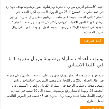
انتهى كلاسيكو الارض بين ريال مدريد وبرشلونة بفوز برشلونة بهدف دون رد
في قمة مباريات الاسبوع ال26 من الدوري الاسباني لكرة القدم ,في
المباراة التي اقيمت بينهما على ملعب البرنابيو معقل ريال مدريد . ويدين
برشلونة بهذا الفوز للاعبة الكرواتي راكاتيتش الذي سجل هدف المباراة
الوحيد في الدقيقة ال26 من زمن الشوط الاول . وبهذا الفوز تلقى ريال
مدريد الخسارة …
أكمل القراءة »
يوتيوب اهداف مباراة برشلونة وريال مدريد 1-0
في الليغا الاسباني
جدد فريق برشلونة الانتصار بهدف دون رد، على غريمه التقليدي ريال مدريد،
في إطار الجولة الـ26 من الليجا، في معقل الميرنجي “سانتياجو برنابيو”.
وسجل هدف برشلونة الوحيد في المباراة الكرواتي إيفان راكيتيتش في
الدقيقة 26. وبهذا الانتصار رفع برشلونة رصيده إلى 60 نقطة في صدارة
ترتيب الليجا، بينما تجمد رصيد ريال مدريد عند 48 نقطة في المركز الثالث،
ليصل الفارق …