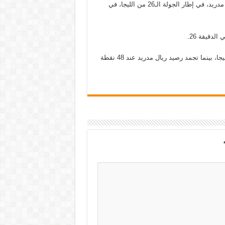
جدد فريق برشلونة الانتصار بهدف دون رد، على غريمه التقليدي ريال مدريد، في إطار الجولة الـ26 من الليجا، في
لدقيقة 26.
وبهذا الانتصار رفع برشلونة رصيده إلى 60 نقطة في صدارة ترتيب الليجا، بينما تجمد رصيد ريال مدريد عند 48 نقطة