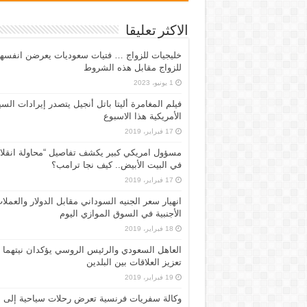
الاكثر تعليقا
خليجيات للزواج … فتيات سعوديات يعرضن انفسه
للزواج مقابل هذه الشروط
1 يونيو، 2023
فيلم المغامرة أليتا‭ ‬باتل أنجيل يتصدر إيرادات ال
الأمريكية هذا الاسبوع
17 فبراير، 2019
مسؤول امريكي كبير يكشف تفاصيل “محاولة انقلا
في البيت الأبيض.. كيف نجا ترامب؟
17 فبراير، 2019
انهيار سعر الجنيه السوداني مقابل الدولار والعملا
الأجنبية في السوق الموازي اليوم
18 فبراير، 2019
العاهل السعودي والرئيس الروسي يؤكدان نيتهما
تعزيز العلاقات بين البلدين
19 فبراير، 2019
وكالة سفريات فرنسية تعرض رحلات سياحية إلى