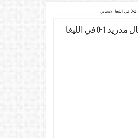
ي
يوتيوب اهداف مباراة برشلونة وريال مدريد 1-0 في الليغا