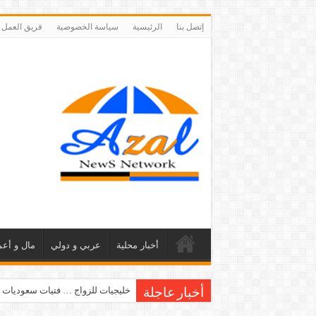
إتصل بنا
الرئيسية
سياسة الخصوصية
فريق العمل
أخبار محلية
عربي و دولي
مال و أعم
خليجيات للزواج … فتيات سعوديات 
أخبار عاجلة