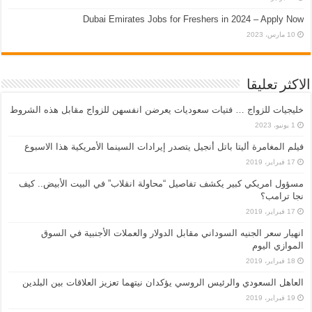
Dubai Emirates Jobs for Freshers in 2024 – Apply Now
10 مارس، 2023
الاكثر تعليقا
خليجيات للزواج … فتيات سعوديات يعرضن انفسهن للزواج مقابل هذه الشروط
1 يونيو، 2023
فيلم المغامرة أليتا‭ ‬باتل أنجيل يتصدر إيرادات السينما الأمريكية هذا الاسبوع
17 فبراير، 2019
مسؤول امريكي كبير يكشف تفاصيل “محاولة انقلاب” في البيت الأبيض.. كيف
نجا ترامب؟
17 فبراير، 2019
انهيار سعر الجنيه السوداني مقابل الدولار والعملات الأجنبية في السوق
الموازي اليوم
18 فبراير، 2019
العاهل السعودي والرئيس الروسي يؤكدان نيتهما تعزيز العلاقات بين البلدين
19 فبراير، 2019