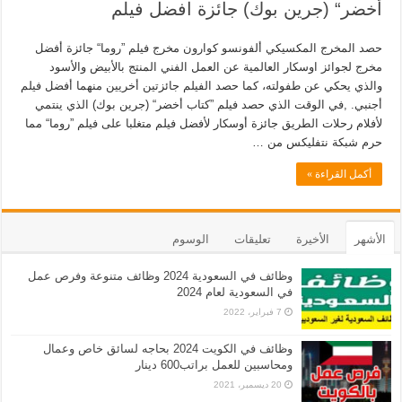
أخضر“ (جرين بوك) جائزة افضل فيلم
حصد المخرج المكسيكي ألفونسو كوارون مخرج فيلم ”روما“ جائزة أفضل
مخرج لجوائز اوسكار العالمية عن العمل الفني المنتج بالأبيض والأسود
والذي يحكي عن طفولته، كما حصد الفيلم جائزتين أخريين منهما أفضل فيلم
أجنبي. ,في الوقت الذي حصد فيلم ”كتاب أخضر“ (جرين بوك) الذي ينتمي
لأفلام رحلات الطريق جائزة أوسكار لأفضل فيلم متغلبا على فيلم ”روما“ مما
حرم شبكة نتفليكس من …
أكمل القراءة »
الأشهر
الأخيرة
تعليقات
الوسوم
وظائف في السعودية 2024 وظائف متنوعة وفرص عمل
في السعودية لعام 2024
7 فبراير، 2022
وظائف في الكويت 2024 بحاجه لسائق خاص وعمال
ومحاسبين للعمل براتب600 دينار
20 ديسمبر، 2021