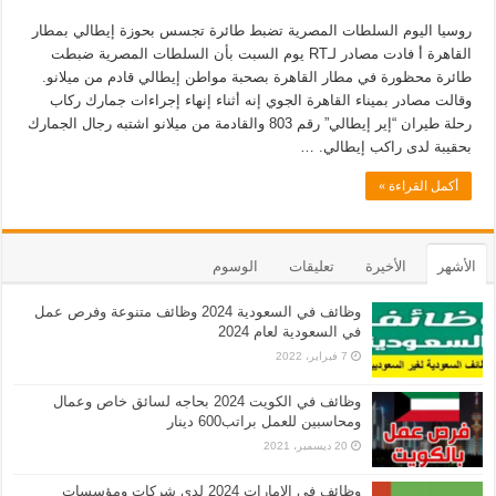
روسيا اليوم السلطات المصرية تضبط طائرة تجسس بحوزة إيطالي بمطار
القاهرة أ فادت مصادر لـRT يوم السبت بأن السلطات المصرية ضبطت
طائرة محظورة في مطار القاهرة بصحبة مواطن إيطالي قادم من ميلانو.
وقالت مصادر بميناء القاهرة الجوي إنه أثناء إنهاء إجراءات جمارك ركاب
رحلة طيران “إير إيطالي” رقم 803 والقادمة من ميلانو اشتبه رجال الجمارك
بحقيبة لدى راكب إيطالي. …
أكمل القراءة »
الأشهر
الأخيرة
تعليقات
الوسوم
وظائف في السعودية 2024 وظائف متنوعة وفرص عمل
في السعودية لعام 2024
7 فبراير، 2022
وظائف في الكويت 2024 بحاجه لسائق خاص وعمال
ومحاسبين للعمل براتب600 دينار
20 ديسمبر، 2021
وظائف في الامارات 2024 لدى شركات ومؤسسات