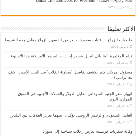
Dubai Emirates Jobs for Freshers in 2024 – Apply Now
10 مارس، 2023
الاكثر تعليقا
خليجيات للزواج … فتيات سعوديات يعرضن انفسهن للزواج مقابل هذه الشروط
1 يونيو، 2023
فيلم المغامرة أليتا‭ ‬باتل أنجيل يتصدر إيرادات السينما الأمريكية هذا الاسبوع
17 فبراير، 2019
مسؤول امريكي كبير يكشف تفاصيل “محاولة انقلاب” في البيت الأبيض.. كيف
نجا ترامب؟
17 فبراير، 2019
انهيار سعر الجنيه السوداني مقابل الدولار والعملات الأجنبية في السوق
الموازي اليوم
18 فبراير، 2019
العاهل السعودي والرئيس الروسي يؤكدان نيتهما تعزيز العلاقات بين البلدين
19 فبراير، 2019
وكالة سفريات فرنسية تعرض رحلات سياحية إلى سوريا