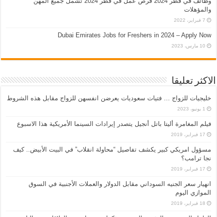
وظائف في قطر 2024 فرص عمل في قطر 2024 تشمل جميع المهن
والمؤهلات
7 فبراير، 2022
Dubai Emirates Jobs for Freshers in 2024 – Apply Now
10 مارس، 2023
الاكثر تعليقا
خليجيات للزواج … فتيات سعوديات يعرضن انفسهن للزواج مقابل هذه الشروط
1 يونيو، 2023
فيلم المغامرة أليتا‭ ‬باتل أنجيل يتصدر إيرادات السينما الأمريكية هذا الاسبوع
17 فبراير، 2019
مسؤول امريكي كبير يكشف تفاصيل “محاولة انقلاب” في البيت الأبيض.. كيف
نجا ترامب؟
17 فبراير، 2019
انهيار سعر الجنيه السوداني مقابل الدولار والعملات الأجنبية في السوق
الموازي اليوم
18 فبراير، 2019