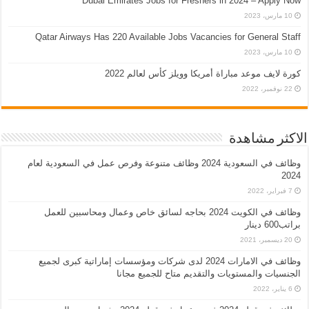
Dubai Emirates Jobs for Freshers in 2024 – Apply Now
10 مارس، 2023
Qatar Airways Has 220 Available Jobs Vacancies for General Staff
10 مارس، 2023
كورة لايف موعد مباراة أمريكا وويلز كأس لعالم 2022
22 نوفمبر، 2022
الاكثر مشاهدة
وظائف في السعودية 2024 وظائف متنوعة وفرص عمل في السعودية لعام
2024
7 فبراير، 2022
وظائف في الكويت 2024 بحاجه لسائق خاص وعمال ومحاسبين للعمل
براتب600 دينار
20 ديسمبر، 2021
وظائف في الامارات 2024 لدى شركات ومؤسسات إماراتية كبرى لجميع
الجنسيات والمستويات والتقديم متاح للجميع مجانا
6 يناير، 2022