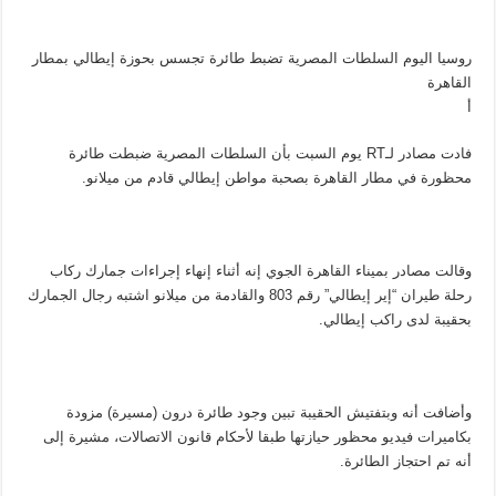
روسيا اليوم السلطات المصرية تضبط طائرة تجسس بحوزة إيطالي بمطار
القاهرة
أ
فادت مصادر لـRT يوم السبت بأن السلطات المصرية ضبطت طائرة
محظورة في مطار القاهرة بصحبة مواطن إيطالي قادم من ميلانو.
وقالت مصادر بميناء القاهرة الجوي إنه أثناء إنهاء إجراءات جمارك ركاب
رحلة طيران “إير إيطالي” رقم 803 والقادمة من ميلانو اشتبه رجال الجمارك
بحقيبة لدى راكب إيطالي.
وأضافت أنه وبتفتيش الحقيبة تبين وجود طائرة درون (مسيرة) مزودة
بكاميرات فيديو محظور حيازتها طبقا لأحكام قانون الاتصالات، مشيرة إلى
أنه تم احتجاز الطائرة.