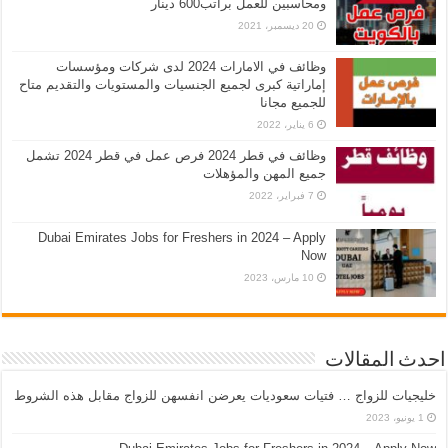
ومحاسبين للعمل براتب600 دينار
20 ديسمبر، 2021
وظائف في الامارات 2024 لدى شركات ومؤسسات
إماراتية كبرى لجميع الجنسيات والمستويات والتقديم متاح
للجميع مجانا
6 يناير، 2022
وظائف في قطر 2024 فرص عمل في قطر 2024 تشمل
جميع المهن والمؤهلات
7 فبراير، 2022
Dubai Emirates Jobs for Freshers in 2024 – Apply
Now
10 مارس، 2023
احدث المقالات
خليجيات للزواج … فتيات سعوديات يعرضن انفسهن للزواج مقابل هذه الشروط
1 يونيو، 2023