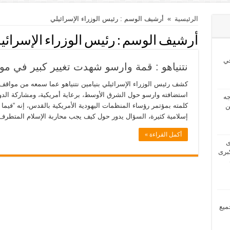
الرئيسية
»
أرشيف الوسم : رئيس الوزراء الإسرائيلي
أرشيف الوسم :
رئيس الوزراء الإسرائي
ي
نتنياهو : قمة وارسو شهدت تغيير كبير في مو
كشف رئيس الوزراء الإسرائيلي بنيامين نتنياهو عما سمعه من مواقف 
استضافته وارسو حول الشرق الأوسط، برعاية أمريكية، ومشاركة الدول
2024 بحاجه
كلمته بمؤتمر رؤساء المنظمات اليهودية الأمريكية بالقدس، إنه “فيما ي
ن
إسلامية كثيرة، السؤال يدور حول كيف يجب محاربة الإسلام المتطرف”
أكمل القراءة »
2024 لدى
برى
مل جميع