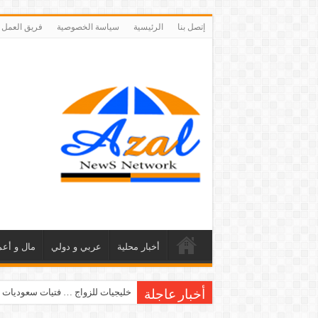
إتصل بنا
الرئيسية
سياسة الخصوصية
فريق العمل
أخبار محلية
عربي و دولي
مال و أعم
خليجيات للزواج … فتيات سعوديات 
أخبار عاجلة