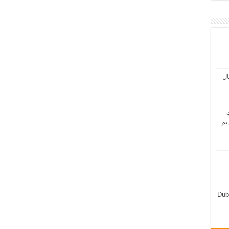
مال
ت
يم
Dub