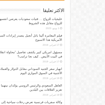
الاكثر تعليقا
خليجيات للزواج … فتيات سعوديات يعرضن انفسه
للزواج مقابل هذه الشروط
1 يونيو، 2023
فيلم المغامرة أليتا‭ ‬باتل أنجيل يتصدر إيرادات ال
الأمريكية هذا الاسبوع
17 فبراير، 2019
مسؤول امريكي كبير يكشف تفاصيل “محاولة انقلا
في البيت الأبيض.. كيف نجا ترامب؟
17 فبراير، 2019
انهيار سعر الجنيه السوداني مقابل الدولار والعملا
الأجنبية في السوق الموازي اليوم
18 فبراير، 2019
العاهل السعودي والرئيس الروسي يؤكدان نيتهما
تعزيز العلاقات بين البلدين
19 فبراير، 2019
وكالة سفريات فرنسية تعرض رحلات سياحية إلى