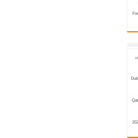
Fr
ن
Dub
Qat