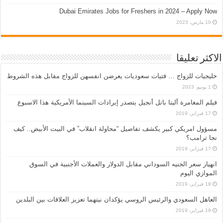
Dubai Emirates Jobs for Freshers in 2024 – Apply Now
10 مارس، 2023
الاكثر تعليقا
خليجيات للزواج … فتيات سعوديات يعرضن انفسهن للزواج مقابل هذه الشروط
1 يونيو، 2023
فيلم المغامرة أليتا‭ ‬باتل أنجيل يتصدر إيرادات السينما الأمريكية هذا الاسبوع
17 فبراير، 2019
مسؤول امريكي كبير يكشف تفاصيل “محاولة انقلاب” في البيت الأبيض.. كيف
نجا ترامب؟
17 فبراير، 2019
انهيار سعر الجنيه السوداني مقابل الدولار والعملات الأجنبية في السوق
الموازي اليوم
18 فبراير، 2019
العاهل السعودي والرئيس الروسي يؤكدان نيتهما تعزيز العلاقات بين البلدين
19 فبراير، 2019