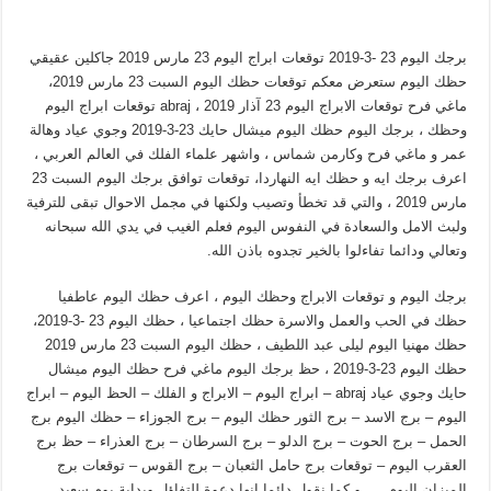
برجك اليوم 23 -3-2019 توقعات ابراج اليوم 23 مارس 2019 جاكلين عقيقي
حظك اليوم ستعرض معكم توقعات حظك اليوم السبت 23 مارس 2019،
ماغي فرح توقعات الابراج اليوم 23 آذار 2019 ، abraj توقعات ابراج اليوم
وحظك ، برجك اليوم حظك اليوم ميشال حايك 23-3-2019 وجوي عياد وهالة
عمر و ماغي فرح وكارمن شماس ، واشهر علماء الفلك في العالم العربي ،
اعرف برجك ايه و حظك ايه النهاردا، توقعات توافق برجك اليوم السبت 23
مارس 2019 ، والتي قد تخطأ وتصيب ولكنها في مجمل الاحوال تبقى للترفية
ولبث الامل والسعادة في النفوس اليوم فعلم الغيب في يدي الله سبحانه
وتعالي ودائما تفاءلوا بالخير تجدوه باذن الله.
برجك اليوم و توقعات الابراج وحظك اليوم ، اعرف حظك اليوم عاطفيا
حظك في الحب والعمل والاسرة حظك اجتماعيا ، حظك اليوم 23 -3-2019،
حظك مهنيا اليوم ليلى عبد اللطيف ، حظك اليوم السبت 23 مارس 2019
حظك اليوم 23-3-2019 ، حظ برجك اليوم ماغي فرح حظك اليوم ميشال
حايك وجوي عياد abraj – ابراج اليوم – الابراج و الفلك – الحظ اليوم – ابراج
اليوم – برج الاسد – برج الثور حظك اليوم – برج الجوزاء – حظك اليوم برج
الحمل – برج الحوت – برج الدلو – برج السرطان – برج العذراء – حظ برج
العقرب اليوم – توقعات برج حامل الثعبان – برج القوس – توقعات برج
الميزان اليوم …. و كما نقول دائما انها دعوة للتفاؤل وبداية يوم سعيد