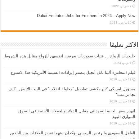
7 فبراير، 2022
Dubai Emirates Jobs for Freshers in 2024 – Apply Now
10 مارس، 2023
الاكثر تعليقا
خليجيات للزواج … فتيات سعوديات يعرضن انفسهن للزواج مقابل هذه الشروط
1 يونيو، 2023
فيلم المغامرة أليتا‭ ‬باتل أنجيل يتصدر إيرادات السينما الأمريكية هذا الاسبوع
17 فبراير، 2019
مسؤول امريكي كبير يكشف تفاصيل “محاولة انقلاب” في البيت الأبيض.. كيف
نجا ترامب؟
17 فبراير، 2019
انهيار سعر الجنيه السوداني مقابل الدولار والعملات الأجنبية في السوق
الموازي اليوم
18 فبراير، 2019
العاهل السعودي والرئيس الروسي يؤكدان نيتهما تعزيز العلاقات بين البلدين