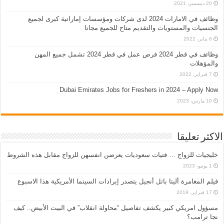
20 ديسمبر، 2021
وظائف في الامارات 2024 لدى شركات ومؤسسات إماراتية كبرى لجميع
الجنسيات والمستويات والتقديم متاح للجميع مجانا
6 يناير، 2022
وظائف في قطر 2024 فرص عمل في قطر 2024 تشمل جميع المهن
والمؤهلات
7 فبراير، 2022
Dubai Emirates Jobs for Freshers in 2024 – Apply Now
10 مارس، 2023
الاكثر تعليقا
خليجيات للزواج … فتيات سعوديات يعرضن انفسهن للزواج مقابل هذه الشروط
1 يونيو، 2023
فيلم المغامرة أليتا‭ ‬باتل أنجيل يتصدر إيرادات السينما الأمريكية هذا الاسبوع
17 فبراير، 2019
مسؤول امريكي كبير يكشف تفاصيل “محاولة انقلاب” في البيت الأبيض.. كيف
نجا ترامب؟