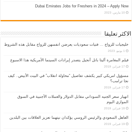
Dubai Emirates Jobs for Freshers in 2024 – Apply Now
10 مارس، 2023
الاكثر تعليقا
خليجيات للزواج … فتيات سعوديات يعرضن انفسهن للزواج مقابل هذه الشروط
1 يونيو، 2023
فيلم المغامرة أليتا‭ ‬باتل أنجيل يتصدر إيرادات السينما الأمريكية هذا الاسبوع
17 فبراير، 2019
مسؤول امريكي كبير يكشف تفاصيل “محاولة انقلاب” في البيت الأبيض.. كيف
نجا ترامب؟
17 فبراير، 2019
انهيار سعر الجنيه السوداني مقابل الدولار والعملات الأجنبية في السوق
الموازي اليوم
18 فبراير، 2019
العاهل السعودي والرئيس الروسي يؤكدان نيتهما تعزيز العلاقات بين البلدين
19 فبراير، 2019