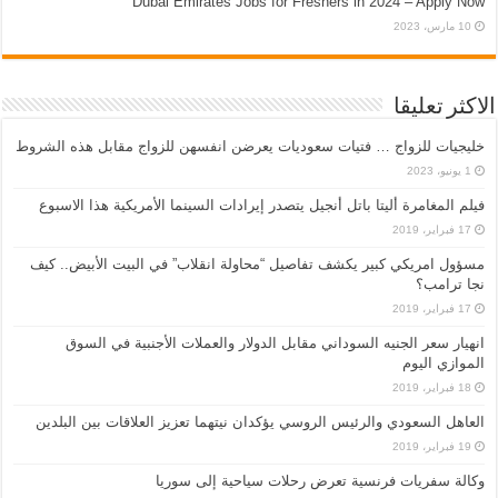
Dubai Emirates Jobs for Freshers in 2024 – Apply Now
10 مارس، 2023
الاكثر تعليقا
خليجيات للزواج … فتيات سعوديات يعرضن انفسهن للزواج مقابل هذه الشروط
1 يونيو، 2023
فيلم المغامرة أليتا‭ ‬باتل أنجيل يتصدر إيرادات السينما الأمريكية هذا الاسبوع
17 فبراير، 2019
مسؤول امريكي كبير يكشف تفاصيل “محاولة انقلاب” في البيت الأبيض.. كيف
نجا ترامب؟
17 فبراير، 2019
انهيار سعر الجنيه السوداني مقابل الدولار والعملات الأجنبية في السوق
الموازي اليوم
18 فبراير، 2019
العاهل السعودي والرئيس الروسي يؤكدان نيتهما تعزيز العلاقات بين البلدين
19 فبراير، 2019
وكالة سفريات فرنسية تعرض رحلات سياحية إلى سوريا