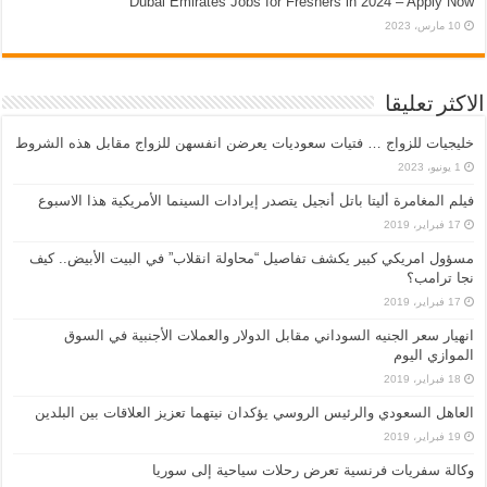
Dubai Emirates Jobs for Freshers in 2024 – Apply Now
10 مارس، 2023
الاكثر تعليقا
خليجيات للزواج … فتيات سعوديات يعرضن انفسهن للزواج مقابل هذه الشروط
1 يونيو، 2023
فيلم المغامرة أليتا‭ ‬باتل أنجيل يتصدر إيرادات السينما الأمريكية هذا الاسبوع
17 فبراير، 2019
مسؤول امريكي كبير يكشف تفاصيل “محاولة انقلاب” في البيت الأبيض.. كيف
نجا ترامب؟
17 فبراير، 2019
انهيار سعر الجنيه السوداني مقابل الدولار والعملات الأجنبية في السوق
الموازي اليوم
18 فبراير، 2019
العاهل السعودي والرئيس الروسي يؤكدان نيتهما تعزيز العلاقات بين البلدين
19 فبراير، 2019
وكالة سفريات فرنسية تعرض رحلات سياحية إلى سوريا