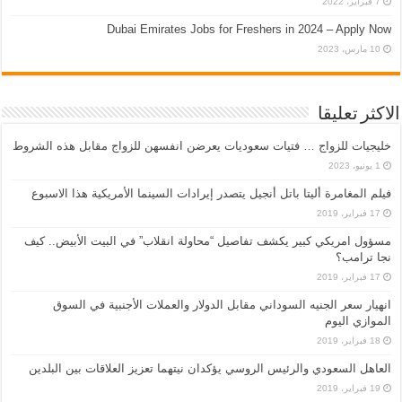
7 فبراير، 2022
Dubai Emirates Jobs for Freshers in 2024 – Apply Now
10 مارس، 2023
الاكثر تعليقا
خليجيات للزواج … فتيات سعوديات يعرضن انفسهن للزواج مقابل هذه الشروط
1 يونيو، 2023
فيلم المغامرة أليتا‭ ‬باتل أنجيل يتصدر إيرادات السينما الأمريكية هذا الاسبوع
17 فبراير، 2019
مسؤول امريكي كبير يكشف تفاصيل “محاولة انقلاب” في البيت الأبيض.. كيف
نجا ترامب؟
17 فبراير، 2019
انهيار سعر الجنيه السوداني مقابل الدولار والعملات الأجنبية في السوق
الموازي اليوم
18 فبراير، 2019
العاهل السعودي والرئيس الروسي يؤكدان نيتهما تعزيز العلاقات بين البلدين
19 فبراير، 2019