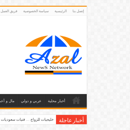
إتصل بنا
الرئيسية
سياسة الخصوصية
فريق العمل
أخبار محلية
عربي و دولي
مال و أعم
خليجيات للزواج … فتيات سعوديات 
أخبار عاجلة