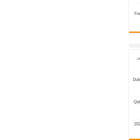
Fr
ن
Dub
Qat