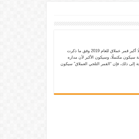
يشهد العالم اليوم ظاهرة فلكية لافتة، إذ من المتوقع أن نرى اليوم ليلًا أكبر قمر عملاق للعام 2019 وفق ما ذكرت
 سيكون مكتملًا، وسيكون الأكبر لأن مداره
ديدًا على بعد 365800 كيلومتر. بالإضافة إلى ذلك، فإن “القمر الثلجي العملاق” سيكون