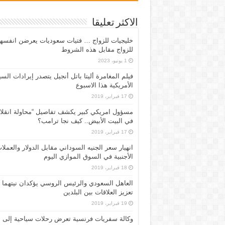
الاكثر تعليقا
خليجيات للزواج … فتيات سعوديات يعرضن انفسه
للزواج مقابل هذه الشروط
1 يونيو، 2023
فيلم المغامرة أليتا‭ ‬باتل أنجيل يتصدر إيرادات ال
الأمريكية هذا الاسبوع
17 فبراير، 2019
مسؤول امريكي كبير يكشف تفاصيل “محاولة انقلا
في البيت الأبيض.. كيف نجا ترامب؟
17 فبراير، 2019
انهيار سعر الجنيه السوداني مقابل الدولار والعملا
الأجنبية في السوق الموازي اليوم
18 فبراير، 2019
العاهل السعودي والرئيس الروسي يؤكدان نيتهما
تعزيز العلاقات بين البلدين
19 فبراير، 2019
وكالة سفريات فرنسية تعرض رحلات سياحية إلى