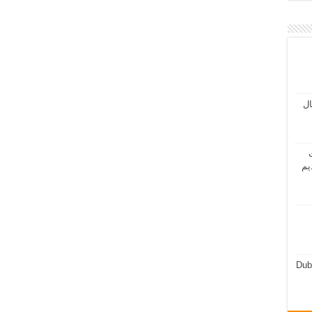
مال
ت
يم
Dub