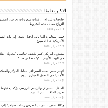
الاكثر تعليقا
خليجيات للزواج … فتيات سعوديات يعرضن انفسه
للزواج مقابل هذه الشروط
1 يونيو، 2023
فيلم المغامرة أليتا‭ ‬باتل أنجيل يتصدر إيرادات ال
الأمريكية هذا الاسبوع
17 فبراير، 2019
مسؤول امريكي كبير يكشف تفاصيل “محاولة انقلا
في البيت الأبيض.. كيف نجا ترامب؟
17 فبراير، 2019
انهيار سعر الجنيه السوداني مقابل الدولار والعملا
الأجنبية في السوق الموازي اليوم
18 فبراير، 2019
العاهل السعودي والرئيس الروسي يؤكدان نيتهما
تعزيز العلاقات بين البلدين
19 فبراير، 2019
وكالة سفريات فرنسية تعرض رحلات سياحية إلى