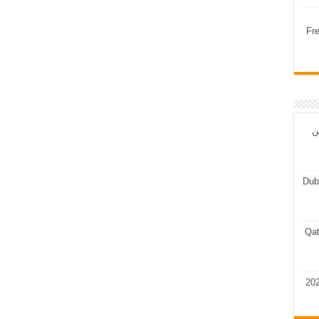
Fr
ن
Dub
Qat