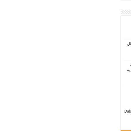
مال
ت
يم
Dub