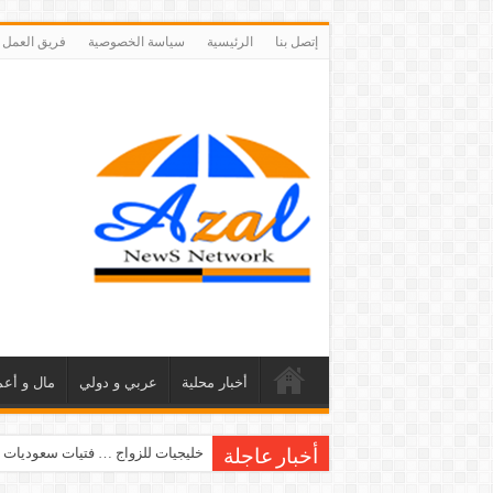
إتصل بنا
الرئيسية
سياسة الخصوصية
فريق العمل
أخبار محلية
عربي و دولي
مال و أعم
خليجيات للزواج … فتيات سعوديات 
أخبار عاجلة