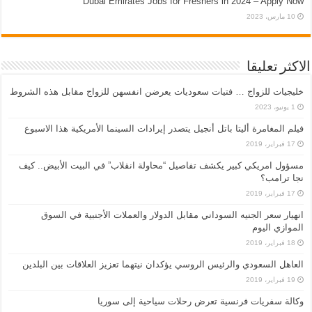
Dubai Emirates Jobs for Freshers in 2024 – Apply Now
10 مارس، 2023
الاكثر تعليقا
خليجيات للزواج … فتيات سعوديات يعرضن انفسهن للزواج مقابل هذه الشروط
1 يونيو، 2023
فيلم المغامرة أليتا‭ ‬باتل أنجيل يتصدر إيرادات السينما الأمريكية هذا الاسبوع
17 فبراير، 2019
مسؤول امريكي كبير يكشف تفاصيل “محاولة انقلاب” في البيت الأبيض.. كيف
نجا ترامب؟
17 فبراير، 2019
انهيار سعر الجنيه السوداني مقابل الدولار والعملات الأجنبية في السوق
الموازي اليوم
18 فبراير، 2019
العاهل السعودي والرئيس الروسي يؤكدان نيتهما تعزيز العلاقات بين البلدين
19 فبراير، 2019
وكالة سفريات فرنسية تعرض رحلات سياحية إلى سوريا