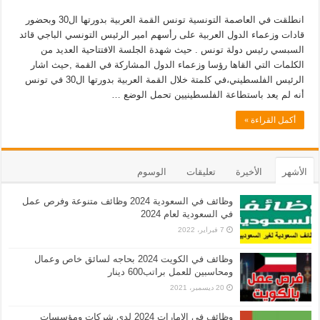
انطلقت في العاصمة التونسية تونس القمة العربية بدورتها ال30 وبحضور
قادات وزعماء الدول العربية على رأسهم امير الرئيس التونسي الباجي قائد
السبسي رئيس دولة تونس . حيث شهدة الجلسة الافتتاحية العديد من
الكلمات التي القاها رؤسا وزعماء الدول المشاركة في القمة ,حيث اشار
الرئيس الفلسطيني،في كلمتة خلال القمة العربية بدورتها ال30 في تونس
أنه لم يعد باستطاعة الفلسطينيين تحمل الوضع …
أكمل القراءة »
الأشهر
الأخيرة
تعليقات
الوسوم
وظائف في السعودية 2024 وظائف متنوعة وفرص عمل
في السعودية لعام 2024
7 فبراير، 2022
وظائف في الكويت 2024 بحاجه لسائق خاص وعمال
ومحاسبين للعمل براتب600 دينار
20 ديسمبر، 2021
وظائف في الامارات 2024 لدى شركات ومؤسسات