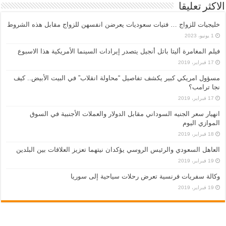
الاكثر تعليقا
خليجيات للزواج … فتيات سعوديات يعرضن انفسهن للزواج مقابل هذه الشروط
1 يونيو، 2023
فيلم المغامرة أليتا‭ ‬باتل أنجيل يتصدر إيرادات السينما الأمريكية هذا الاسبوع
17 فبراير، 2019
مسؤول امريكي كبير يكشف تفاصيل “محاولة انقلاب” في البيت الأبيض.. كيف
نجا ترامب؟
17 فبراير، 2019
انهيار سعر الجنيه السوداني مقابل الدولار والعملات الأجنبية في السوق
الموازي اليوم
18 فبراير، 2019
العاهل السعودي والرئيس الروسي يؤكدان نيتهما تعزيز العلاقات بين البلدين
19 فبراير، 2019
وكالة سفريات فرنسية تعرض رحلات سياحية إلى سوريا
19 فبراير، 2019