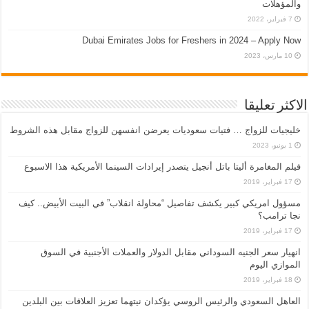
والمؤهلات
7 فبراير، 2022
Dubai Emirates Jobs for Freshers in 2024 – Apply Now
10 مارس، 2023
الاكثر تعليقا
خليجيات للزواج … فتيات سعوديات يعرضن انفسهن للزواج مقابل هذه الشروط
1 يونيو، 2023
فيلم المغامرة أليتا‭ ‬باتل أنجيل يتصدر إيرادات السينما الأمريكية هذا الاسبوع
17 فبراير، 2019
مسؤول امريكي كبير يكشف تفاصيل “محاولة انقلاب” في البيت الأبيض.. كيف
نجا ترامب؟
17 فبراير، 2019
انهيار سعر الجنيه السوداني مقابل الدولار والعملات الأجنبية في السوق
الموازي اليوم
18 فبراير، 2019
العاهل السعودي والرئيس الروسي يؤكدان نيتهما تعزيز العلاقات بين البلدين