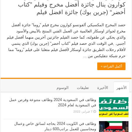
كوارون ينال جائزة أفضل مخرج وفيلم ”كتاب
أخضر“ (جرين بوك) جائزة افضل فيلم
حصد المخرج المكسيكي ألفونسو كوارون مخرج فيلم ”روما“ جائزة أفضل
مخرج لجوائز اوسكار العالمية عن العمل الفني المنتج بالأبيض والأسود
والذي يحكي عن طفولته، كما حصد الفيلم جائزتين أخريين منهما أفضل فيلم
أجنبي. ,في الوقت الذي حصد فيلم ”كتاب أخضر“ (جرين بوك) الذي ينتمي
لأفلام رحلات الطريق جائزة أوسكار لأفضل فيلم متغلبا على فيلم ”روما“ مما
حرم شبكة نتفليكس من …
أكمل القراءة »
الأشهر
الأخيرة
تعليقات
الوسوم
وظائف في السعودية 2024 وظائف متنوعة وفرص عمل
في السعودية لعام 2024
7 فبراير، 2022
وظائف في الكويت 2024 بحاجه لسائق خاص وعمال
ومحاسبين للعمل براتب600 دينار