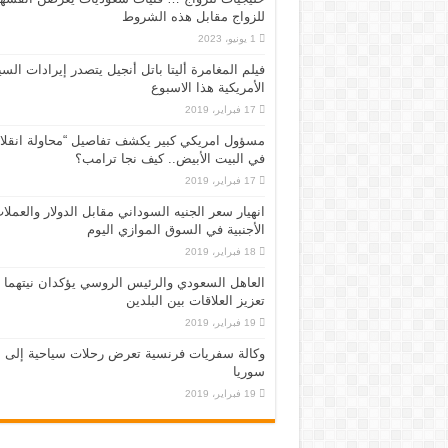
للزواج مقابل هذه الشروط
1 يونيو، 2023
فيلم المغامرة أليتا‭ ‬باتل أنجيل يتصدر إيرادات ال
الأمريكية هذا الاسبوع
17 فبراير، 2019
مسؤول امريكي كبير يكشف تفاصيل “محاولة انقلا
في البيت الأبيض.. كيف نجا ترامب؟
17 فبراير، 2019
انهيار سعر الجنيه السوداني مقابل الدولار والعملا
الأجنبية في السوق الموازي اليوم
18 فبراير، 2019
العاهل السعودي والرئيس الروسي يؤكدان نيتهما
تعزيز العلاقات بين البلدين
19 فبراير، 2019
وكالة سفريات فرنسية تعرض رحلات سياحية إلى
سوريا
19 فبراير، 2019