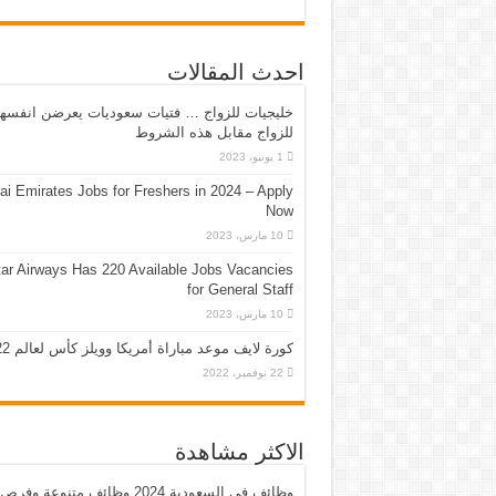
احدث المقالات
خليجيات للزواج … فتيات سعوديات يعرضن انفسه
للزواج مقابل هذه الشروط
1 يونيو، 2023
ai Emirates Jobs for Freshers in 2024 – Apply
Now
10 مارس، 2023
ar Airways Has 220 Available Jobs Vacancies
for General Staff
10 مارس، 2023
كورة لايف موعد مباراة أمريكا وويلز كأس لعالم 2022
22 نوفمبر، 2022
الاكثر مشاهدة
وظائف في السعودية 2024 وظائف متنوعة وفرص