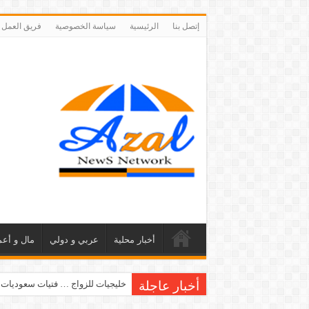
إتصل بنا
الرئيسية
سياسة الخصوصية
فريق العمل
أخبار محلية
عربي و دولي
مال و أعم
أخبار عاجلة
خليجيات للزواج … فتيات سعوديات