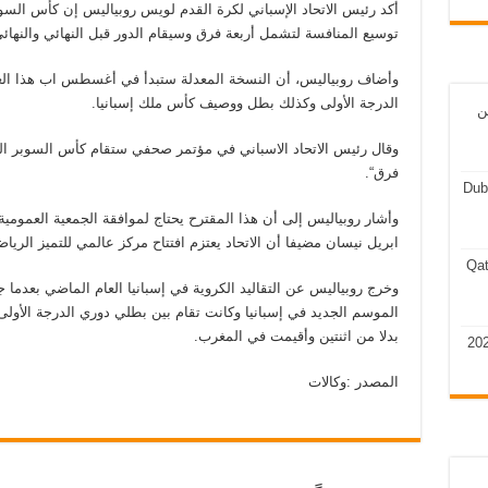
أكد رئيس الاتحاد الإسباني لكرة القدم لويس روبياليس إن كأس الس
توسيع المنافسة لتشمل أربعة فرق وسيقام الدور قبل النهائي والنهائي
وأضاف روبياليس، أن النسخة المعدلة ستبدأ في أغسطس اب هذا ال
الدرجة الأولى وكذلك بطل ووصيف كأس ملك إسبانيا.
ن
وقال رئيس الاتحاد الاسباني في مؤتمر صحفي ستقام كأس السوبر المق
فرق“.
Dub
وأشار روبياليس إلى أن هذا المقترح يحتاج لموافقة الجمعية العمومية 
ابريل نيسان مضيفا أن الاتحاد يعتزم افتتاح مركز عالمي للتميز الريا
Qat
وخرج روبياليس عن التقاليد الكروية في إسبانيا العام الماضي بعدم
الموسم الجديد في إسبانيا وكانت تقام بين بطلي دوري الدرجة الأولى
بدلا من اثنتين وأقيمت في المغرب.
المصدر :وكالات