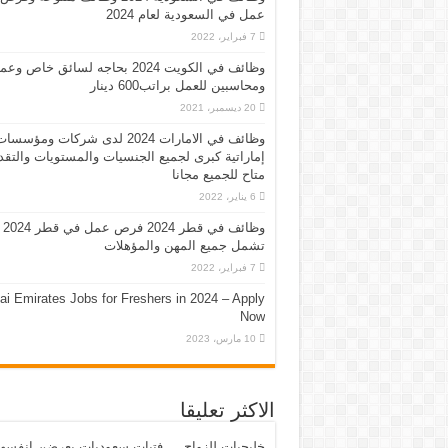
عمل في السعودية لعام 2024
7 فبراير، 2022
وظائف في الكويت 2024 بحاجه لسائق خاص وع
ومحاسبين للعمل براتب600 دينار
20 ديسمبر، 2021
وظائف في الامارات 2024 لدى شركات ومؤسسا
إماراتية كبرى لجميع الجنسيات والمستويات والتقد
متاح للجميع مجانا
6 يناير، 2022
وظائف في قطر 2024 فرص عمل في قطر 2024
تشمل جميع المهن والمؤهلات
7 فبراير، 2022
ai Emirates Jobs for Freshers in 2024 – Apply
Now
10 مارس، 2023
الاكثر تعليقا
خليجيات للزواج … فتيات سعوديات يعرضن انفسه