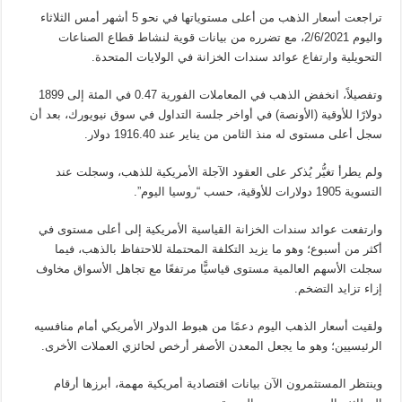
تراجعت أسعار الذهب من أعلى مستوياتها في نحو 5 أشهر أمس الثلاثاء
واليوم 2/6/2021، مع تضرره من بيانات قوية لنشاط قطاع الصناعات
التحويلية وارتفاع عوائد سندات الخزانة في الولايات المتحدة.
وتفصيلاً، انخفض الذهب في المعاملات الفورية 0.47 في المئة إلى 1899
دولارًا للأوقية (الأونصة) في أواخر جلسة التداول في سوق نيويورك، بعد أن
سجل أعلى مستوى له منذ الثامن من يناير عند 1916.40 دولار.
ولم يطرأ تغيُّر يُذكر على العقود الآجلة الأمريكية للذهب، وسجلت عند
التسوية 1905 دولارات للأوقية، حسب “روسيا اليوم”.
وارتفعت عوائد سندات الخزانة القياسية الأمريكية إلى أعلى مستوى في
أكثر من أسبوع؛ وهو ما يزيد التكلفة المحتملة للاحتفاظ بالذهب، فيما
سجلت الأسهم العالمية مستوى قياسيًّا مرتفعًا مع تجاهل الأسواق مخاوف
إزاء تزايد التضخم.
ولقيت أسعار الذهب اليوم دعمًا من هبوط الدولار الأمريكي أمام منافسيه
الرئيسيين؛ وهو ما يجعل المعدن الأصفر أرخص لحائزي العملات الأخرى.
وينتظر المستثمرون الآن بيانات اقتصادية أمريكية مهمة، أبرزها أرقام