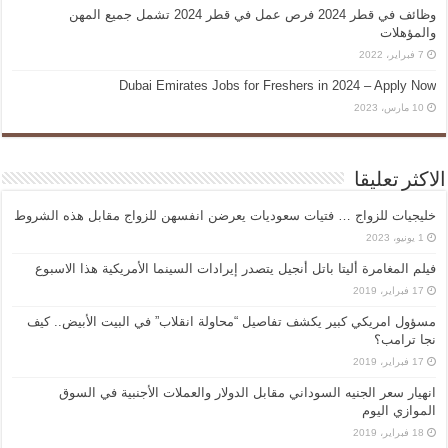
وظائف في قطر 2024 فرص عمل في قطر 2024 تشمل جميع المهن
والمؤهلات
7 فبراير، 2022
Dubai Emirates Jobs for Freshers in 2024 – Apply Now
10 مارس، 2023
الاكثر تعليقا
خليجيات للزواج … فتيات سعوديات يعرضن انفسهن للزواج مقابل هذه الشروط
1 يونيو، 2023
فيلم المغامرة أليتا‭ ‬باتل أنجيل يتصدر إيرادات السينما الأمريكية هذا الاسبوع
17 فبراير، 2019
مسؤول امريكي كبير يكشف تفاصيل “محاولة انقلاب” في البيت الأبيض.. كيف
نجا ترامب؟
17 فبراير، 2019
انهيار سعر الجنيه السوداني مقابل الدولار والعملات الأجنبية في السوق
الموازي اليوم
18 فبراير، 2019