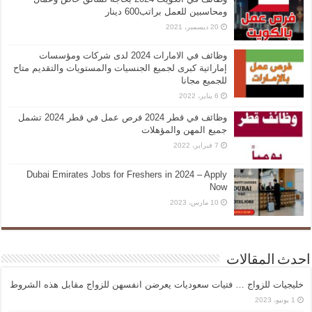
ومحاسبين للعمل براتب600 دينار
20 ديسمبر، 2021
وظائف في الامارات 2024 لدى شركات ومؤسسات
إماراتية كبرى لجميع الجنسيات والمستويات والتقديم متاح
للجميع مجانا
6 يناير، 2022
وظائف في قطر 2024 فرص عمل في قطر 2024 تشمل
جميع المهن والمؤهلات
7 فبراير، 2022
Dubai Emirates Jobs for Freshers in 2024 – Apply
Now
10 مارس، 2023
احدث المقالات
خليجيات للزواج … فتيات سعوديات يعرضن انفسهن للزواج مقابل هذه الشروط
1 يونيو، 2023