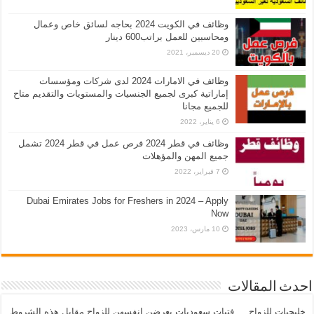
وظائف في الكويت 2024 بحاجه لسائق خاص وعمال
ومحاسبين للعمل براتب600 دينار
20 ديسمبر، 2021
وظائف في الامارات 2024 لدى شركات ومؤسسات
إماراتية كبرى لجميع الجنسيات والمستويات والتقديم متاح
للجميع مجانا
6 يناير، 2022
وظائف في قطر 2024 فرص عمل في قطر 2024 تشمل
جميع المهن والمؤهلات
7 فبراير، 2022
Dubai Emirates Jobs for Freshers in 2024 – Apply
Now
10 مارس، 2023
احدث المقالات
خليجيات للزواج … فتيات سعوديات يعرضن انفسهن للزواج مقابل هذه الشروط