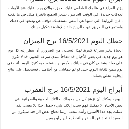
يؤثر الفراغ في عالمك العاطفي عليك بعمق ، والآن يجب عليك فتح الأبواب
لعلاقات جديدة. في الوقت الحاضر ، يشعر الجميع بالغيرة منك. في ما تفعله
، فإن الروابط التي تبنيها هي أسس مستقبلك. توقف عن وضعها في ذهنك
واستمر في الطريق. تهب الرياح خلفك لإعادة تشكيل حياتك.
حظك اليوم 16/5/2021 برج الميزان
الحياة تتغير بسرعة كبيرة. لهذا السبب ، من الضروري أن ننظر إليه كل يوم
هو يوم جديد. في بعض الأحيان قد تتفاجأ بمدى سرعة التغيير. قد لا تكون
على صلة بشخص كان في حياتك بالأمس واستمتعت به كثيرًا اليوم. أنت في
يوم ممتع للغاية اليوم. حتى لو لم يتماشى مع أحلامك ، فستحصل على نتائج
إيجابية تتعلق بعملك.
أبراج اليوم 16/5/2021 برج العقرب
اليوم ، يمكنك أن تزعج كل من محيطك بحالاتك العصبية والعدوانية. في
بعض الأحيان لا يمكنك فهم سبب إتلاف شيء جميل جدًا بلا معنى. لقد
عملت بجد هذا الأسبوع وأنت متعب. ربما تحتاج بعض الراحة. سيكون من
المفيد الابتعاد عن السفر والتخطيط ليوم أو يومين.