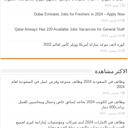
1 يونيو، 2023
Dubai Emirates Jobs for Freshers in 2024 – Apply Now
10 مارس، 2023
Qatar Airways Has 220 Available Jobs Vacancies for General Staff
10 مارس، 2023
كورة لايف موعد مباراة أمريكا وويلز كأس لعالم 2022
22 نوفمبر، 2022
الاكثر مشاهدة
وظائف في السعودية 2024 وظائف متنوعة وفرص عمل في السعودية لعام
2024
7 فبراير، 2022
وظائف في الكويت 2024 بحاجه لسائق خاص وعمال ومحاسبين للعمل
براتب600 دينار
20 ديسمبر، 2021
وظائف في الامارات 2024 لدى شركات ومؤسسات إماراتية كبرى لجميع
الجنسيات والمستويات والتقديم متاح للجميع مجانا