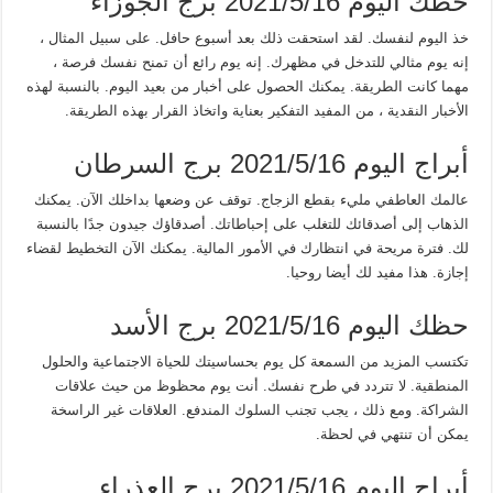
حظك اليوم 2021/5/16 برج الجوزاء
خذ اليوم لنفسك. لقد استحقت ذلك بعد أسبوع حافل. على سبيل المثال ،
إنه يوم مثالي للتدخل في مظهرك. إنه يوم رائع أن تمنح نفسك فرصة ،
مهما كانت الطريقة. يمكنك الحصول على أخبار من بعيد اليوم. بالنسبة لهذه
الأخبار النقدية ، من المفيد التفكير بعناية واتخاذ القرار بهذه الطريقة.
أبراج اليوم 2021/5/16 برج السرطان
عالمك العاطفي مليء بقطع الزجاج. توقف عن وضعها بداخلك الآن. يمكنك
الذهاب إلى أصدقائك للتغلب على إحباطاتك. أصدقاؤك جيدون جدًا بالنسبة
لك. فترة مريحة في انتظارك في الأمور المالية. يمكنك الآن التخطيط لقضاء
إجازة. هذا مفيد لك أيضا روحيا.
حظك اليوم 2021/5/16 برج الأسد
تكتسب المزيد من السمعة كل يوم بحساسيتك للحياة الاجتماعية والحلول
المنطقية. لا تتردد في طرح نفسك. أنت يوم محظوظ من حيث علاقات
الشراكة. ومع ذلك ، يجب تجنب السلوك المندفع. العلاقات غير الراسخة
يمكن أن تنتهي في لحظة.
أبراج اليوم 2021/5/16 برج العذراء