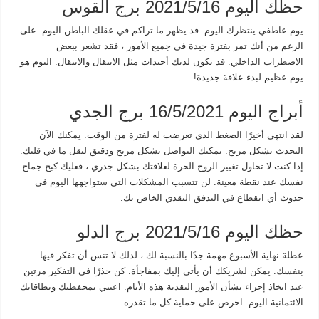
حظك اليوم 2021/5/16 برج القوس
يوم عاطفي ينتظرك اليوم. قد يظهر ما تراكم في عقلك الباطن اليوم. على
الرغم من أنك تمر بفترة جيدة في جميع الأمور ، فقد تشعر ببعض
الاضطراب الداخلي. قد يكون لديك أجندات مثل الانتقال والانتقال. اليوم هو
يوم عظيم لبدء علاقة جديدة!
أبراج اليوم 16/5/2021 برج الجدي
لقد انتهى أخيرًا الضغط الذي تعرضت له لفترة من الوقت. يمكنك الآن
التحدث بشكل مريح. يمكنك التواصل بشكل مريح ودقيق لنقل ما في قلبك.
إذا كنت لا تحاول تغيير الروح الحرة لعلاقتك بشكل جذري ، فعليك كبح جماح
نفسك عند نقطة معينة. لن تتسبب المشكلات التي ستواجهها اليوم في
حدوث أي انقطاع في التدفق النقدي الخاص بك.
حظك اليوم 2021/5/16 برج الدلو
عطلة نهاية الأسبوع مهمة جدًا بالنسبة لك ، لذلك لا تنس أن تفكر فيها
بنفسك. يمكن لشريكك أن يأتي إليك بمفاجأة. كن حذرًا في التفكير مرتين
عند اتخاذ إجراء بشأن الأمور النقدية هذه الأيام. اعتني بمحفظتك وبطاقاتك
الائتمانية اليوم. احرص على حماية كل ما تقدره.