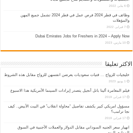
6 يناير، 2022
وظائف في قطر 2024 فرص عمل في قطر 2024 تشمل جميع المهن
والمؤهلات
7 فبراير، 2022
Dubai Emirates Jobs for Freshers in 2024 – Apply Now
10 مارس، 2023
الاكثر تعليقا
خليجيات للزواج … فتيات سعوديات يعرضن انفسهن للزواج مقابل هذه الشروط
1 يونيو، 2023
فيلم المغامرة أليتا‭ ‬باتل أنجيل يتصدر إيرادات السينما الأمريكية هذا الاسبوع
17 فبراير، 2019
مسؤول امريكي كبير يكشف تفاصيل “محاولة انقلاب” في البيت الأبيض.. كيف
نجا ترامب؟
17 فبراير، 2019
انهيار سعر الجنيه السوداني مقابل الدولار والعملات الأجنبية في السوق
الموازي اليوم