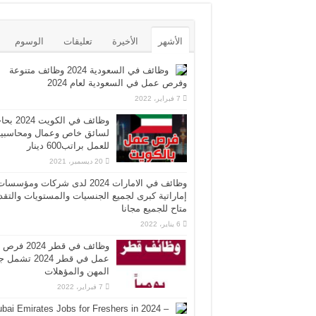
الأشهر
الأخيرة
تعليقات
الوسوم
وظائف في السعودية 2024 وظائف متنوعة
وفرص عمل في السعودية لعام 2024
7 فبراير، 2022
وظائف في الكويت 
لسائق خاص وعمال ومحاسبي
للعمل براتب600 دينار
20 ديسمبر، 2021
وظائف في الامارات 2024 لدى شركات ومؤسسا
إماراتية كبرى لجميع الجنسيات والمستويات والتقد
متاح للجميع مجانا
6 يناير، 2022
وظائف في قطر 2024 فرص
عمل في قطر 2024 تش
المهن والمؤهلات
7 فبراير، 2022
bai Emirates Jobs for Freshers in 2024 –