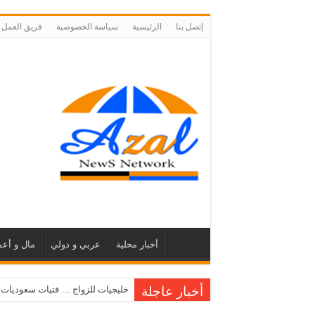
إتصل بنا
الرئيسية
سياسة الخصوصية
فريق العمل
أخبار محلية
عربي و دولي
مال و أعم
أخبار عاجلة
خليجيات للزواج … فتيات سعوديات