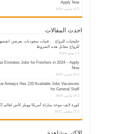
Apply Now
10 مارس، 2023
احدث المقالات
خليجيات للزواج … فتيات سعوديات يعرضن انفسه
للزواج مقابل هذه الشروط
1 يونيو، 2023
ai Emirates Jobs for Freshers in 2024 – Apply
Now
10 مارس، 2023
ar Airways Has 220 Available Jobs Vacancies
for General Staff
10 مارس، 2023
كورة لايف موعد مباراة أمريكا وويلز كأس لعالم 2022
22 نوفمبر، 2022
الاكثر مشاهدة