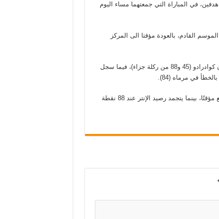
 هدفين، في المباراة التي جمعتهما مساء اليوم
لموسم القادم، بالعودة مؤقتا الى المركز
سجل أهداف يوفنتوس كل من كريستيانو رونالدو بالدقيقة (24) وخوان كوادرادو (45 و88 من ركلة جزاء)، فيما سجل
وبفوز يوفنتوس، رفع اليوفي رصيده إلى 75 نقطة ويقفز للمركز الرابع مؤقتًا، بينما يتجمد رصيد الإنتر عند 88 نقطة