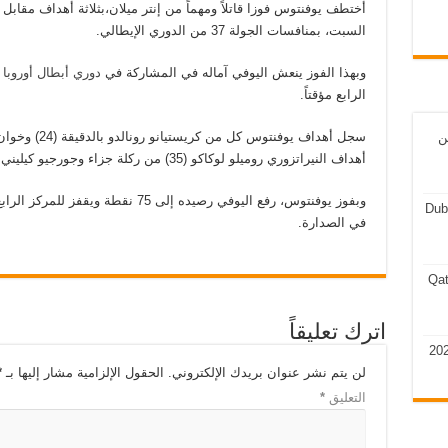
أختطف يوفنتوس فوزا قاتلاً ومهماً من إنتر ميلان،بثلاثة أهداف مقابل
السبت، بمنافسات الجولة 37 من الدوري الإيطالي.
وبهذا الفوز ينعش اليوفي آماله في المشاركة في
دوري أبطال أوروبا
ا
الرابع مؤقتاً.
ن
أهداف النيراتزوري روميلو لوكاكو (35) من ركلة جزاء وجورجيو كيليني بالخطأ في مرماه (84).
Dub
في الصدارة.
Qat
اترك تعليقاً
لن يتم نشر عنوان بريدك الإلكتروني.
الحقول الإلزامية مشار إليها بـ
*
التعليق
*