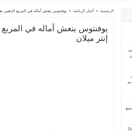
الرئيسية
»
أخبار الرياضة
»
يوفنتوس ينعش آماله في المربع الذهبي بفو
يوفنتوس ينعش آماله في المربع 
إنتر ميلان
2024 بحاجه
ن
ت
يم
مل جميع
Du