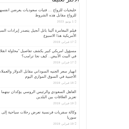
خليجيات للزواج … فتيات سعوديات يعرضن انفسه
للزواج مقابل هذه الشروط
1 يونيو، 2023
فيلم المغامرة أليتا‭ ‬باتل أنجيل يتصدر إيرادات ال
الأمريكية هذا الاسبوع
17 فبراير، 2019
مسؤول امريكي كبير يكشف تفاصيل “محاولة انقلا
في البيت الأبيض.. كيف نجا ترامب؟
17 فبراير، 2019
انهيار سعر الجنيه السوداني مقابل الدولار والعملا
الأجنبية في السوق الموازي اليوم
18 فبراير، 2019
العاهل السعودي والرئيس الروسي يؤكدان نيتهما
تعزيز العلاقات بين البلدين
19 فبراير، 2019
وكالة سفريات فرنسية تعرض رحلات سياحية إلى
سوريا
19 فبراير، 2019