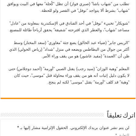
تطلب من “شهاب باشا” (صبري فواز) أن تظل “كُحلة” معها في البيت ويوافق
“شهاب” بشرط ألا يتواجد “نوفل” في القصر ولو للحظة.
“شويكار” تخبيء “نوفل” في أحد الفنادق في الإسكندرية بمعاونة من “عادل”
مساعد “شهاب”، والعطر الذي اقترحته “شفيقة” يحقق أرباحاً طائلة للمصنع.
“الريس جابر” (ضياء عبد الخالق) يضع جثة “مغاوري” (سعد المختار) وسط
أكثر من جوال من البطاطس ويضعه في منزل “شداد” (رياض الخولي) الذي
ظن أن “العمدة” (مفيد عاشور) هو من يقف وراء الأمر.
المعلم “وهبة الوزان” (سيد رجب) يقتل الصبي “أورمة” (أحمد دوجلاس) حتى
لا يكون دليل إثبات أنه هو من يقف وراء محاولة قتل “موسى”، حيث كان
“وهبة” قد كلف “أورمة” بقتل “موسى” لكنه لم ينجح.
اترك تعليقاً
لن يتم نشر عنوان بريدك الإلكتروني.
الحقول الإلزامية مشار إليها بـ
*
التعليق
*