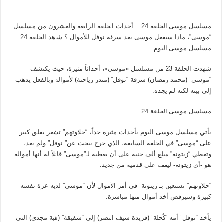
مسلسل موسى الحلقة 24 .. أحداث الحلقة الرابعة والعشرون من مسلسل
“موسى”، ماذا سيفعل موسى بعد سرقة نوفل للأموال ؟ شاهد الحلقة 24
مسلسل موسى اليوم.
شهدت الحلقة 23 من مسلسل «موسى»، أحداثاً مثيرة، حيث يكتشف
“موسى” (محمد رمضان) سرقة “نوفل” (منذر رياحنة) لأمواله وبالفعل يذهب
إلى بيته لكنه لم يجده.
مسلسل موسى الحلقة 24
يأتي مسلسل موسى اليوم بأحداث مثيرة جداً، “حلاوتهم” تشعر بقلق كبير
على “موسى” في الحلقة السابقة، الذي خرج يبحث عن” نوفل” ولم يعد،
وتعطي “زيتونة” مبلغ ألف جنيه على أن يعطيه لـ”موسى” قائلاً له أنها أمواله
هو -أى زيتونة- ليقف على قدميه من جديد.
“حلاوتهم” تستعين بـ”زيتونة” في أمر الأموال لأن “موسى” لديه عزة نفسه
كبيرة وسيرفض أخذ أموال منها مباشرة.
يأخذ “نوفل” أمه “كُحلة” (فريدة سيف النصر) إلى “شفيقة” (هبة مجدي) التي