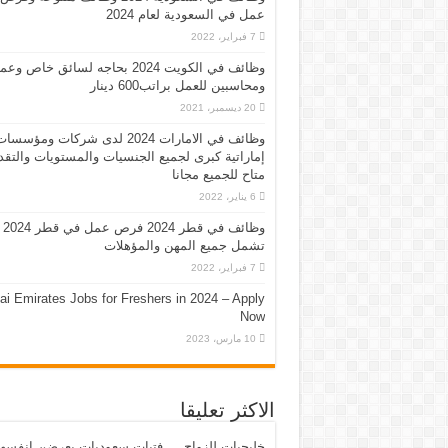
عمل في السعودية لعام 2024
7 فبراير، 2022
وظائف في الكويت 2024 بحاجه لسائق خاص وع
ومحاسبين للعمل براتب600 دينار
20 ديسمبر، 2021
وظائف في الامارات 2024 لدى شركات ومؤسسا
إماراتية كبرى لجميع الجنسيات والمستويات والتقد
متاح للجميع مجانا
6 يناير، 2022
وظائف في قطر 2024 فرص عمل في قطر 2024
تشمل جميع المهن والمؤهلات
7 فبراير، 2022
ai Emirates Jobs for Freshers in 2024 – Apply
Now
10 مارس، 2023
الاكثر تعليقا
خليجيات للزواج … فتيات سعوديات يعرضن انفسه