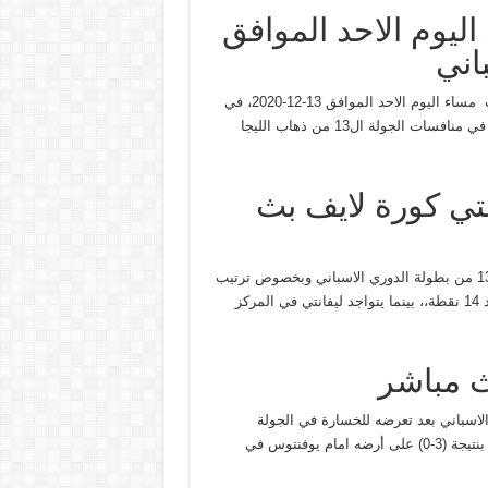
اليوم الاحد الموافق
نقدم لكم متابعينا الكرام تفاصيل مشاهدة مباراة برشلونة وليفانتي ب مساء اليوم الاحد الموافق 13-12-2020، في
الدوري الاسباني حيث يلتقي برشلونة وليفانتي على ملعب الكامب نو في منافسات الجولة ال13 من ذهاب الليجا
تي كورة لايف بث
تقام مباراة برشلونة وليفانتي مساء اليوم ضم منافسات الاسبوع ال13 من بطولة الدوري الاسباني وبخصوص ترتيب
برشلونة قبل مباراة ليفانتي اليوم يحتل برشلونة المركز التاسع برصيد 14 نقطة،، بينما يتواجد ليفانتي في المركز
ث مباشر
لاسباني بعد تعرضه للخسارة في الجولة
الماضية امام “قادش” بهدفين مقابل هدف واحد، والتي أعقبتها هزيمة بنتيجة (3-0) على أرضه امام يوفنتوس في