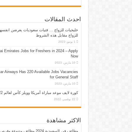
احدث المقالات
خليجيات للزواج … فتيات سعوديات يعرضن انفسه
للزواج مقابل هذه الشروط
1 يونيو، 2023
ai Emirates Jobs for Freshers in 2024 – Apply
Now
10 مارس، 2023
ar Airways Has 220 Available Jobs Vacancies
for General Staff
10 مارس، 2023
كورة لايف موعد مباراة أمريكا وويلز كأس لعالم 2022
22 نوفمبر، 2022
الاكثر مشاهدة
وظائف في السعودية 2024 وظائف متنوعة وفرص