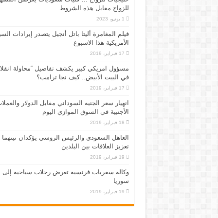
للزواج مقابل هذه الشروط
1 يونيو، 2023
فيلم المغامرة أليتا‭ ‬باتل أنجيل يتصدر إيرادات ال
الأمريكية هذا الاسبوع
17 فبراير، 2019
مسؤول امريكي كبير يكشف تفاصيل “محاولة انقلا
في البيت الأبيض.. كيف نجا ترامب؟
17 فبراير، 2019
انهيار سعر الجنيه السوداني مقابل الدولار والعملا
الأجنبية في السوق الموازي اليوم
18 فبراير، 2019
العاهل السعودي والرئيس الروسي يؤكدان نيتهما
تعزيز العلاقات بين البلدين
19 فبراير، 2019
وكالة سفريات فرنسية تعرض رحلات سياحية إلى
سوريا
19 فبراير، 2019