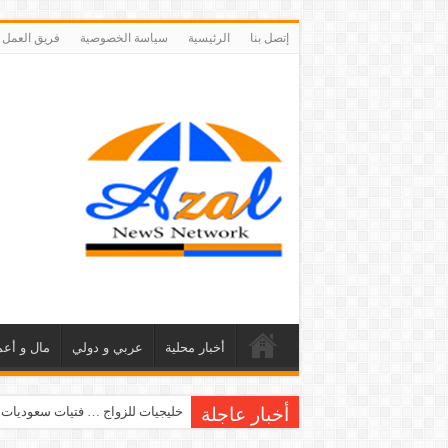
إتصل بنا
الرئيسية
سياسة الخصوصية
فريق العمل
أخبار محلية
عربي و دولي
مال و أعم
أخبار عاجلة
خليجيات للزواج … فتيات سعوديات