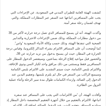
كشفت الهيئة العامة للطيران المدني في السعودية، عن الإجراءات التي
يجب على المسافرين اتباعها عند السفر عبر المطارات المملكة، والتي
تهدف لضمان رحلة سفر آمنة.
وأكدت الهيئة، أنه لن يسمح للمسافر الذي تصل درجة حرارته لأكثر من 38
من دخول مطارات المملكة، وذلك ضمن الإجراءات الاحترازية والتدابير
الصحية التي تنفذها الهيئة، وذلك حسب وكالة الأنباء السعودية “واس”.
كما أوضحت أن على المسافر الالتزام بشراء التذاكر إلكترونيا، وقياس درجة
الحرارة في المطار، حيث لن يسمح بدخول من تزيد حرارته عن 38،
والحضور قبل مواعيد إقلاع الرحلة بساعتين، وسيقتصر الدخول للمطار على
المسافرين فقط ويستثنى من ذلك مرافق واحد لكبار السن وذوي الإعاقة،
والالتزام بلبس الكمامة، حيث سيتم التشديد على الالتزام بلبس الكمامة
وسيمنع الراكب من السفر في حال لم يلتزم بلبسها، وتعقيم اليدين عند
الدخول إلى الصالة، وارتداء الكمامات طوال مدة سير الرحلة وأثناء عملية
النزول من الطائرة.
وأفادت الهيئة، أن “من الالتزامات التي يجب على المسافر عند سفره
اتباعها، الالتزام بالتعقيم من خلال أجهزة التعقيم المخصصة داخل المطار إذ
سيلتزم المسافر بتعقيم اليدين عند الدخول للصالة، إضافة إلى الالتزام