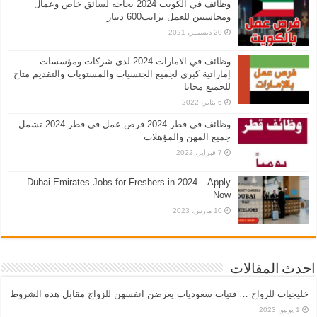
وظائف في الكويت 2024 بحاجه لسائق خاص وعمال
ومحاسبين للعمل براتب600 دينار
20 ديسمبر، 2021
وظائف في الامارات 2024 لدى شركات ومؤسسات
إماراتية كبرى لجميع الجنسيات والمستويات والتقديم متاح
للجميع مجانا
6 يناير، 2022
وظائف في قطر 2024 فرص عمل في قطر 2024 تشمل
جميع المهن والمؤهلات
7 فبراير، 2022
Dubai Emirates Jobs for Freshers in 2024 – Apply
Now
10 مارس، 2023
احدث المقالات
خليجيات للزواج … فتيات سعوديات يعرضن انفسهن للزواج مقابل هذه الشروط
1 يونيو، 2023