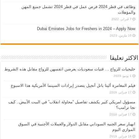
وظائف في قطر 2024 فرص عمل في قطر 2024 تشمل جميع المهن
والمؤهلات
7 فبراير، 2022
Dubai Emirates Jobs for Freshers in 2024 – Apply Now
10 مارس، 2023
الاكثر تعليقا
خليجيات للزواج … فتيات سعوديات يعرضن انفسهن للزواج مقابل هذه الشروط
1 يونيو، 2023
فيلم المغامرة أليتا‭ ‬باتل أنجيل يتصدر إيرادات السينما الأمريكية هذا الاسبوع
17 فبراير، 2019
مسؤول امريكي كبير يكشف تفاصيل “محاولة انقلاب” في البيت الأبيض.. كيف
نجا ترامب؟
17 فبراير، 2019
انهيار سعر الجنيه السوداني مقابل الدولار والعملات الأجنبية في السوق
الموازي اليوم
18 فبراير، 2019