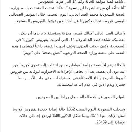
. شاهد قصة مؤلمة للحالة رقم 14 التي هزت السعوديين
“أنا متأكد أن من شاهدوها لن ينسوها”.. هكذا تحدث المتحدث باسم وزارة
الصحة السعودية محمد العبد العالي، اليوم السبت، خلال المؤتمر الصحافي
اليومي عن مستجدات كورونا عن أحد الذين توفوا بالفيروس المستجد.
وأضاف العبد العالي “هنالك قصص محزنة ومؤسفة لا نريدها أن تتكرر،
معظمكم شاهد قصة الحالة رقم 14، التي أصيبت بفيروس “كورونا” في
السعودية، وكيف حدثت العدوى، وكيف انتهت القصة، داعياً لمشاهدة هذه
القصة على منصة وزارة الصحة التوعوية “عش بصحة” على “تويتر”.
وللحالة رقم 14 قصة مؤلمة لمواطن مسن انتقلت إليه عدوى كورونا من
ابنه دون أن يقصد، بعد أن تجاهل الإجراءات الاحترازية للوقاية من فيروس
كورونا بالخروج ولقاء الأصدقاء في الاستراحات، حتى مات الأب، وسط
حسرة وندم الابن في عدم اتباعه للتعليمات.
الفيلم القصير عن هذه الحالة سجل رواجا بين السعوديين.
وسجلت السعودية اليوم السبت 1362 حالة إصابة جديدة بفيروس كورونا
تمثل الإناث منها 11%، بينما شكل الذكور 89% ليرتفع إجمالي حالات
الإصابة إلى 25459.