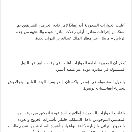
أعلنت الجوازات السعودية أنه إنفاذًا لأمر خادم الحرمين الشريفين تم
استكمال إجراءات مغادرة أولى رحلات مبادرة عودة والمتجهة من جدة –
الرياض – مانيلا ، عبر مطار الملك عبدالعزيز الدولي بجدة.
يُذكر أن المديرية العامة للجوازات أعلنت في وقت سابق عن الدول
المشمولة في مبادرة عودة عبر منصة أبشر.
والدول المشمولة هي: (مصر- باكستان- إندونيسيا- الهند- الفلبين- بنجلاديش-
نيجيريا- أفغانستان- تونس).
وأعلنت الجوازات السعودية إطلاق مبادرة عودة لتمكين من يرغب من
المقيمين الموجودين داخل المملكة، حاملي تأشيرات الخروج والعودة
والخروج النهائي والزيارة بكافة أنواعها، وتأشيرة السياحة، من تقديم طلبات