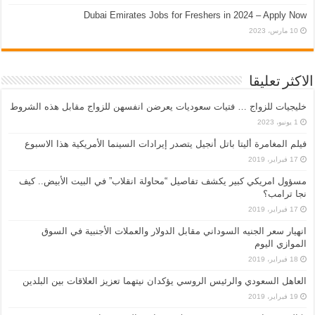
Dubai Emirates Jobs for Freshers in 2024 – Apply Now
10 مارس، 2023
الاكثر تعليقا
خليجيات للزواج … فتيات سعوديات يعرضن انفسهن للزواج مقابل هذه الشروط
1 يونيو، 2023
فيلم المغامرة أليتا‭ ‬باتل أنجيل يتصدر إيرادات السينما الأمريكية هذا الاسبوع
17 فبراير، 2019
مسؤول امريكي كبير يكشف تفاصيل “محاولة انقلاب” في البيت الأبيض.. كيف
نجا ترامب؟
17 فبراير، 2019
انهيار سعر الجنيه السوداني مقابل الدولار والعملات الأجنبية في السوق
الموازي اليوم
18 فبراير، 2019
العاهل السعودي والرئيس الروسي يؤكدان نيتهما تعزيز العلاقات بين البلدين
19 فبراير، 2019