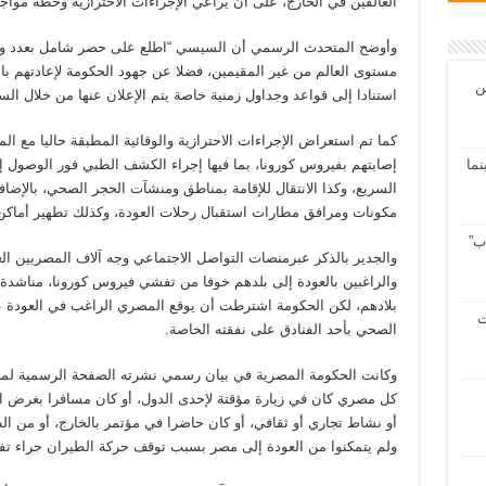
العالقين في الخارج، على أن يراعي الإجراءات الاحترازية وخطة مواجه
وأوضح المتحدث الرسمي أن السيسي “اطلع على حصر شامل بعدد وتوز
مستوى العالم من غير المقيمين، فضلا عن جهود الحكومة لإعادتهم ب
ن
استنادا إلى قواعد وجداول زمنية خاصة يتم الإعلان عنها من خلال ال
كما تم استعراض الإجراءات الاحترازية والوقائية المطبقة حاليا مع ال
إصابتهم بفيروس كورونا، بما فيها إجراء الكشف الطبي فور الوصول 
سينما
السريع، وكذا الانتقال للإقامة بمناطق ومنشآت الحجر الصحي، بالإضا
مكونات ومرافق مطارات استقبال رحلات العودة، وكذلك تطهير أماكن ا
ب”
والجدير بالذكر عبرمنصات التواصل الاجتماعي وجه آلاف المصريين العا
والراغبين بالعودة إلى بلدهم خوفا من تفشي فيروس كورونا، مناشدة 
بلادهم، لكن الحكومة اشترطت أن يوقع المصري الراغب في العودة عل
ت
الصحي بأحد الفنادق على نفقته الخاصة.
وكانت الحكومة المصرية في بيان رسمي نشرته الصفحة الرسمية لمجل
كل مصري كان في زيارة مؤقتة لإحدى الدول، أو كان مسافرا بغرض ال
أو نشاط تجاري أو ثقافي، أو كان حاضرا في مؤتمر بالخارج، أو من ال
ولم يتمكنوا من العودة إلى مصر بسبب توقف حركة الطيران جراء ت