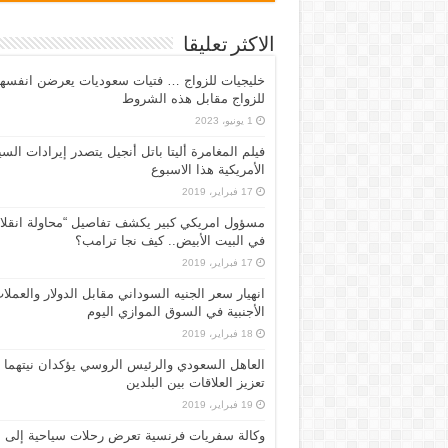
الاكثر تعليقا
خليجيات للزواج … فتيات سعوديات يعرضن انفسه
للزواج مقابل هذه الشروط
1 يونيو، 2023
فيلم المغامرة أليتا‭ ‬باتل أنجيل يتصدر إيرادات ال
الأمريكية هذا الاسبوع
17 فبراير، 2019
مسؤول امريكي كبير يكشف تفاصيل “محاولة انقلا
في البيت الأبيض.. كيف نجا ترامب؟
17 فبراير، 2019
انهيار سعر الجنيه السوداني مقابل الدولار والعملا
الأجنبية في السوق الموازي اليوم
18 فبراير، 2019
العاهل السعودي والرئيس الروسي يؤكدان نيتهما
تعزيز العلاقات بين البلدين
19 فبراير، 2019
وكالة سفريات فرنسية تعرض رحلات سياحية إلى