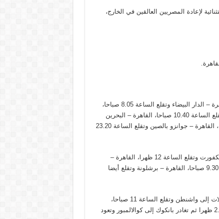
نائية لإعادة المصريين العالقين في الخارج،
الخميس 23 أبريل: القاهرة – واشنطن وتقلع الساعة 11 صباحا، القاهرة – الدار البيضاء وتقلع الساعة 8.05 صباحا،
القاهرة – امستردام وتقلع الساعة 9.50 صباحا، القاهرة – موسكو وتقلع الساعة 10.40 صباحا، القاهرة – البحرين
وتقلع الساعة 14 ظهرا ، القاهرة – بومباي وتقلع الساعة 16.45 مساء، القاهرة – جوانزو بالصين وتقلع الساعة 23.20
كما تنظم شركة ايركايرو رحلات يوم الخميس كالتالي: القاهرة – فرانكفورت وتقلع الساعة 12 ظهرا، القاهرة –
المالديف وتقلع الساعة 9.30 صباحا، القاهرة – الجزائر وتقلع الساعة 9.30 صباحا، القاهرة – برشلونة وتقلع أيضا
أما يوم الجمعة الموافق 24 أبريل ستنظم شركة مصر للطيران 3 رحلات إلى واشنطن وتقلع الساعة 11 صباحا،
وجوهانسبرغ وتقلع الساعة 23.10 ليلا، وإلى بانكوك وتقلع الساعة 2.33 ظهرا ثم تغادر بانكوك إلى كوالالمبور وتعود