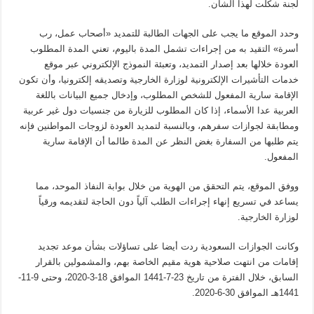
لجنة شكلت لهذا الشأن.
وحدد الموقع ما يجب على الجهات الطالبة للتمديد «أصحاب عمل، رب
أسرة» التقيد به من إجراءات تشمل المدة باليوم، تعني المدة المطلوب
العودة خلالها بعد إصدار التمديد، وتعبئة النموذج الإلكتروني عبر موقع
خدمات التأشيرات الإلكترونية لوزارة الخارجية وتصديقه إلكترونيا، وأن تكون
الإقامة سارية المفعول للشخص المطلوب، وإدخال جميع البيانات باللغة
العربية عدا الأسماء، إذا كان المطلوب للزيارة من جنسيات دول غير عربية
ومطابقة لجوازات سفرهم، وبالنسبة لتمديد العودة لزوجات المواطنين فإنه
يتم طلبها من السفارة بغض النظر عن المدة طالما أن الإقامة سارية
المفعول.
ووفق الموقع، يتم التحقق من الهوية من خلال بوابة النفاذ الموحد، مما
يساعد في تسريع إنهاء إجراءات الطلب آلياً دون الحاجة لتقديمه ورقياً
لوزارة الخارجية.
وكانت الجوازات السعودية ردت أيضا على تساؤلات بشأن موعد تجديد
إقامات من انتهت صلاحية هوية مقيم الخاصة بهم، والمشمولين بالقرار
السابق، خلال الفترة من تاريخ 23-7-1441 الموافق 18-3-2020، وحتى 9-11-
1441هـ الموافق 30-6-2020.