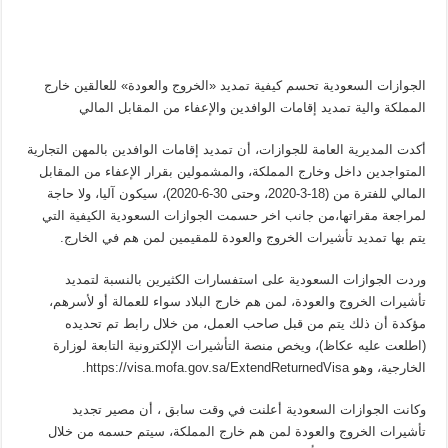
الجوازات السعودية تحسم كيفية تمديد «الخروج والعودة» للعالقين خارج
المملكة والية تمديد إقامات الوافدين والإعفاء من المقابل المالي
أكدت المديرية العامة للجوازات، أن تمديد إقامات الوافدين بالمهن التجارية
المتواجدين داخل وخارج المملكة، والمشمولين بقرار الإعفاء من المقابل
المالي للفترة من (18-3-2020، وحتى 30-6-2020)، سيكون آليا، ولا حاجة
لمراجعة مقراتها،من جانب اخر حسمت الجوازات السعودية الكيفية التي
يتم بها تمديد تأشيرات الخروج والعودة للمقيمين لمن هم في الخارج.
وردت الجوازات السعودية على استفسارات الكثيرين بالنسبة لتمديد
تأشيرات الخروج والعودة، لمن هم خارج البلاد سواء للعمالة أو لأسرهم،
مؤكدة أن ذلك يتم من قبل صاحب العمل، من خلال رابط تم تحديده
(اطلعت عليه عكاظ)، ويخص منصة التأشيرات الإلكترونية التابعة لوزارة
الخارجية، وهو https://visa.mofa.gov.sa/ExtendReturnedVisa.
وكانت الجوازات السعودية أعلنت في وقت سابق ، أن مصير تجديد
تأشيرات الخروج والعودة لمن هم خارج المملكة، سيتم حسمه من خلال