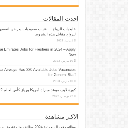
احدث المقالات
خليجيات للزواج … فتيات سعوديات يعرضن انفسه
للزواج مقابل هذه الشروط
1 يونيو، 2023
ai Emirates Jobs for Freshers in 2024 – Apply
Now
10 مارس، 2023
ar Airways Has 220 Available Jobs Vacancies
for General Staff
10 مارس، 2023
كورة لايف موعد مباراة أمريكا وويلز كأس لعالم 2022
22 نوفمبر، 2022
الاكثر مشاهدة
وظائف في السعودية 2024 وظائف متنوعة وفرص