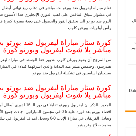
تقام مباراة ليفربول ضد بورتو بث مباشر في ذهاب ربع نهائي أبطال
في مشوار سباق التنافس على لقب الدوري الإنجليزي هذا الأسبوع 
مال
اليوم ضد بورتو الى تحقيق الفوز والحصول على دفعة معنوية كبيرة 
رأس أولويات يورغن كلوب.
كورة ستار مباراة ليفربول ضد بورتو 
ت
يم
مباشر يلا شوت ليفربول وبورتو كورة لايف LIVE أبطال 
من المرجح أن يقوم يورغن كلوب.بتدوير خط الوسط في مباراة ليف
هندرسون وجيمس ميلنر منذ البداية والذي اشركهما كبدلاء في المباراة
سيلعبان اساسيين في تشكيلة ليفربول ضد بورتو.
كورة ستار مباراة ليفربول ضد بورتو 
Dub
مباشر يلا شوت ليفربول وبورتو كورة لايف LIVE أبطال 
الجدير بالذكر ان ليفربول وبو
اقصاء بورتو بعد فوزه عليه 5-0 في مجموع المباراتي
وتعادل الفريقان غي مباراة الإياب 0-0 وسجل ا
محمد صلاح وفرمينيو
ن