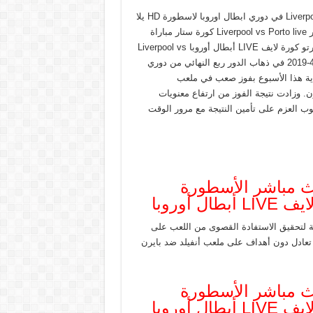
موعد مشاهدة البث المباشر مباراة ليفربول وبورتو Liverpool vs Porto live في دوري ابطال اوروبا لاسطورة HD يلا
شوت -Youtube بث مباشر يلا شوت مباراة ليفربول وبورتو بث مباشر Liverpool vs Porto live كورة ستار مباراة
ليفربول ضد بورتو بث مباشر الأسطورة مباشر يلا شوت ليفربول وبورتو كورة لايف LIVE أبطال أوروبا Liverpool vs
Porto live يستضيف ليفربول بورتو على ملعب أنفيلد الليلة الثلاثاء 9-4-2019 في ذهاب الدور ربع النهائي من دوري
هاية هذا الأسبوع بفوز صعب في ملعب
وزادت نتيجة الفوز من ارتفاع معنويات
لوب العزم على تأمين النتيجة مع مرور الوقت
بث مباشر الأسطورة
أوروبا
ة لتحقيق الاستفادة القصوى من اللعب على
يرة في ملعب انفيلد حيث استطاع في دور16 تحقيق تعادل دون أهداف على ملعب أنفيلد ضد بايرن
بث مباشر الأسطورة
أوروبا