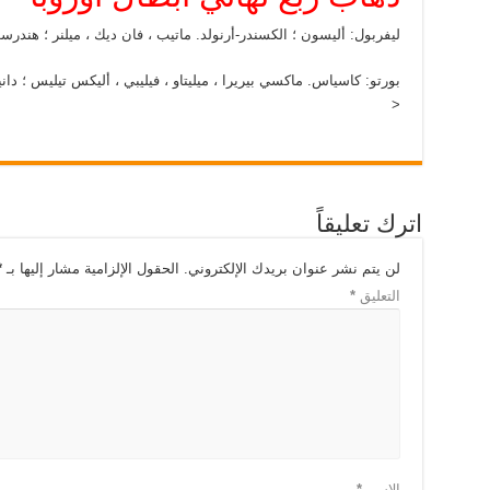
ليفربول: أليسون ؛ الكسندر-أرنولد. ماتيب ، فان ديك ، ميلنر ؛ هندرسون
بورتو: كاسياس. ماكسي بيريرا ، ميليتاو ، فيليبي ، أليكس تيليس ؛ دانيلو ،
<
اترك تعليقاً
لن يتم نشر عنوان بريدك الإلكتروني.
الحقول الإلزامية مشار إليها بـ
*
التعليق
*
الاسم
*