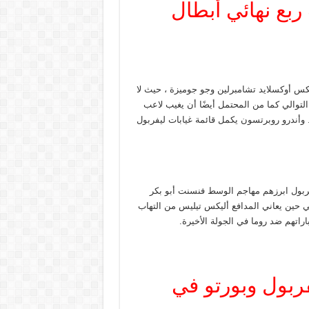
ربع نهائي أبطال
كس أوكسلايد تشامبرلين وجو جوميزة ، حيث لا
لتوالي كما من المحتمل أيضًا أن يغيب لاعب
 وأندرو روبرتسون يكمل قائمة غيابات ليفربول
يفربول ابرزهم مهاجم الوسط فنسنت أبو بكر
ي حين يعاني المدافع أليكس تيليس من التهاب
راتهم ضد روما في الجولة الأخيرة.
فربول وبورتو في