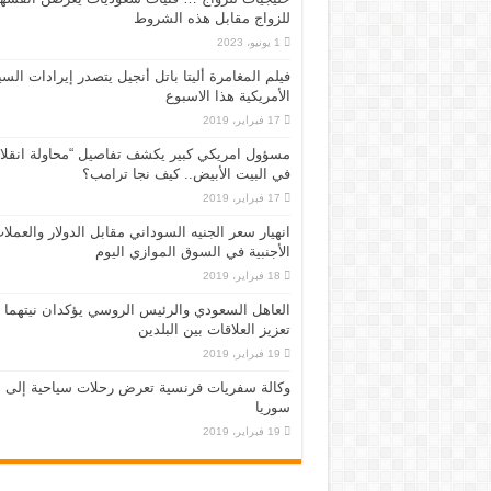
للزواج مقابل هذه الشروط
1 يونيو، 2023
فيلم المغامرة أليتا‭ ‬باتل أنجيل يتصدر إيرادات ال
الأمريكية هذا الاسبوع
17 فبراير، 2019
مسؤول امريكي كبير يكشف تفاصيل “محاولة انقلا
في البيت الأبيض.. كيف نجا ترامب؟
17 فبراير، 2019
انهيار سعر الجنيه السوداني مقابل الدولار والعملا
الأجنبية في السوق الموازي اليوم
18 فبراير، 2019
العاهل السعودي والرئيس الروسي يؤكدان نيتهما
تعزيز العلاقات بين البلدين
19 فبراير، 2019
وكالة سفريات فرنسية تعرض رحلات سياحية إلى
سوريا
19 فبراير، 2019