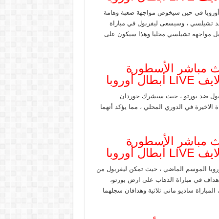
 أوروبا في حين سيخوض مواجهة صعبة وهامة
ضد تشيلسي ، وسيسعى ليفربول في مباراة
قبل مواجهة تشيلسي محليا وهذا سيكون على
بث مباشر الأسطورة
أوروبا
ربول ضد بورتو ، حيث سيشرك جوردان
 الاخيرة في الدوري المحلي ، مما يؤكد أنهما
بث مباشر الأسطورة
أوروبا
رتو تقابلا في دور الـ 16 لدوري أبطال أوروبا الموسم الماضي ، حيث تمكن ليفربول من
ن. جاءت جميع الأهداف في مباراة الذهاب على ارض بورتو،
هداف ليفربول في تلك المباراة ساديو ماني ثلاثية وهدافان سجلهما