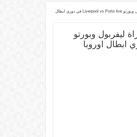
موعد مشاهدة البث المباشر مباراة ليفربول وبورتو Liverpool vs Porto live في دوري ابطال
ة ليفربول وبورتو