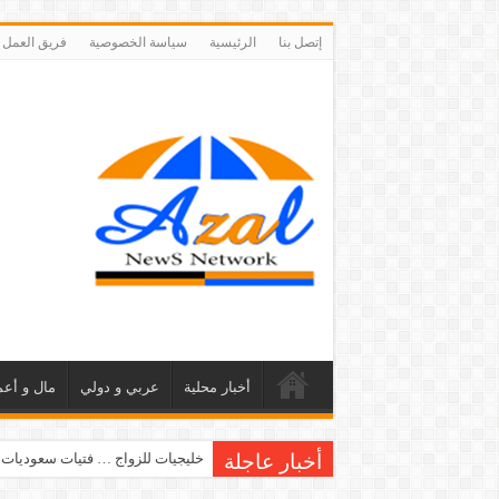
إتصل بنا
الرئيسية
سياسة الخصوصية
فريق العمل
أخبار محلية
عربي و دولي
مال و أعم
أخبار عاجلة
خليجيات للزواج … فتيات سعوديات