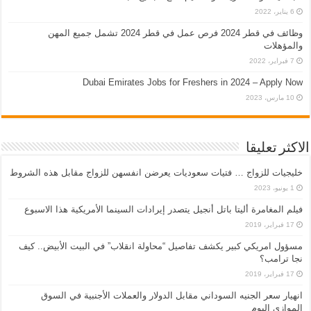
6 يناير، 2022
وظائف في قطر 2024 فرص عمل في قطر 2024 تشمل جميع المهن
والمؤهلات
7 فبراير، 2022
Dubai Emirates Jobs for Freshers in 2024 – Apply Now
10 مارس، 2023
الاكثر تعليقا
خليجيات للزواج … فتيات سعوديات يعرضن انفسهن للزواج مقابل هذه الشروط
1 يونيو، 2023
فيلم المغامرة أليتا‭ ‬باتل أنجيل يتصدر إيرادات السينما الأمريكية هذا الاسبوع
17 فبراير، 2019
مسؤول امريكي كبير يكشف تفاصيل “محاولة انقلاب” في البيت الأبيض.. كيف
نجا ترامب؟
17 فبراير، 2019
انهيار سعر الجنيه السوداني مقابل الدولار والعملات الأجنبية في السوق
الموازي اليوم