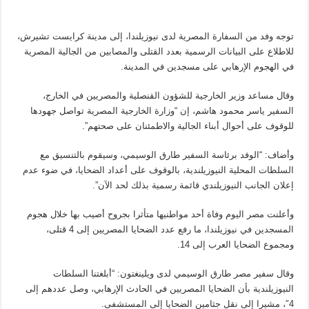
توجه وفد من السفارة المصرية لدى نيوزيلندا، إلى مدينة كرايست تشيرش،
للاطلاع على البيانات الرسمية بعدد القتلى والمصابين من الجالية المصرية
في الهجوم الإرهابي على مسجدين في المدينة.
وقال مساعد وزير الخارجية للشؤون القنصلية والمصريين في الخارج،
السفير ياسر محمود هاشم، إن “وزارة الخارجية المصرية تواصل جهودها
للوقوف على أحوال أبناء الجالية والاطمئنان على صحتهم”.
وأضاف: “الوفد برئاسة السفير طارق الوسيمي، وسيقوم بالتنسيق مع
السلطات المحلية النيوزيلندية، بالوقوف على أعداد الضحايا، في ضوء عدم
إعلان الجانب النيوزيلندي قائمة رسمية بذلك لحد الآن”.
وأعلنت مصر اليوم وفاة أحد مواطنيها متأثرا بجروح أصيب بها خلال هجوم
المسجدين في نيوزيلندا، ما رفع عدد الضحايا المصريين إلى 4 قتلى،
ومجموع الضحايا العرب إلى 14.
وقال سفير مصر طارق الوسيمي لدى ويلينغتون: “أبلغتنا السلطات
النيوزيلندية بأن الضحايا المصريين في الحادث الإرهابي، وصل عددهم إلى
4″، مشيرا إلى نقل جثامين الضحايا إلى المستشفى.