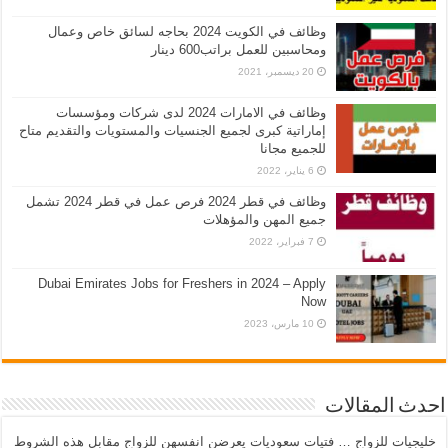
وظائف في الكويت 2024 بحاجه لسائق خاص وعمال
ومحاسبين للعمل براتب600 دينار
20 ديسمبر، 2021
وظائف في الامارات 2024 لدى شركات ومؤسسات
إماراتية كبرى لجميع الجنسيات والمستويات والتقديم متاح
للجميع مجانا
6 يناير، 2022
وظائف في قطر 2024 فرص عمل في قطر 2024 تشمل
جميع المهن والمؤهلات
7 فبراير، 2022
Dubai Emirates Jobs for Freshers in 2024 – Apply
Now
10 مارس، 2023
احدث المقالات
خليجيات للزواج … فتيات سعوديات يعرضن انفسهن للزواج مقابل هذه الشروط