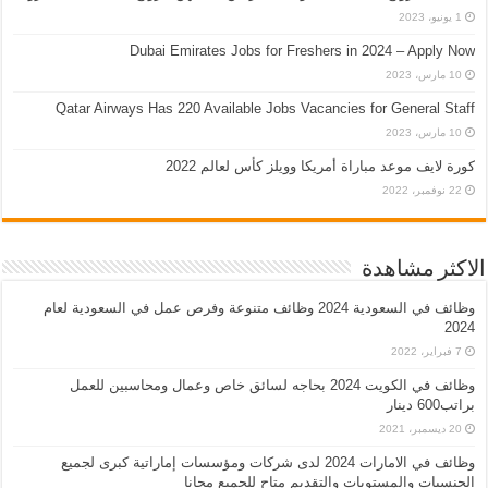
1 يونيو، 2023
Dubai Emirates Jobs for Freshers in 2024 – Apply Now
10 مارس، 2023
Qatar Airways Has 220 Available Jobs Vacancies for General Staff
10 مارس، 2023
كورة لايف موعد مباراة أمريكا وويلز كأس لعالم 2022
22 نوفمبر، 2022
الاكثر مشاهدة
وظائف في السعودية 2024 وظائف متنوعة وفرص عمل في السعودية لعام
2024
7 فبراير، 2022
وظائف في الكويت 2024 بحاجه لسائق خاص وعمال ومحاسبين للعمل
براتب600 دينار
20 ديسمبر، 2021
وظائف في الامارات 2024 لدى شركات ومؤسسات إماراتية كبرى لجميع
الجنسيات والمستويات والتقديم متاح للجميع مجانا