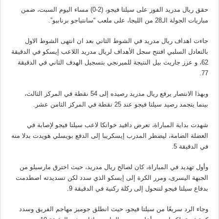
حقق ريال مدريد الفوز على سيلتا فيجو، (2-0) مساء اليوم السبت، ضمن
مباريات الجولة الـ28 من الليجا، على ملعب “سانتياجو برنابيو”.
جاءت اهداف ريال مدريد في الشوط الثاني بعد ان انتهى الشوط الاول
بالتعادل السلبي افتتح سجل الأهداف لريال مدريد اللاعب إيسكو في الدقيقة
62، و عزز جاريث بيل النتيجة للميرنجي بتسجيل الهدف الثاني في الدقيقة
77.
وبهذا الانتصار يرفع ريال مدريد رصيده إلى 54 نقطة في المركز الثالث،
بينما يتجمد رصيد سيلتا فيجو عند 25 نقطة في المركز الثامن عشر.
شهدت بداية المباراة، تعرض دافيد خوانكا لاعب سيلتا فيجو لإصابة في
العضلة الضامة، ليضطر المدرب إيسكريبا إلى الدفع بويسلي هويدت بدلا منه
في الدقيقة 5.
وأول تهديد في المباراة، كان لصالح ريال مدريد، حيث اخترق مارسيلو من
الجبهة اليسرى، ومرر الكرة إلى إيسكو الذي سدد لكن تسديدته اصطدمت
بدفاع سيلتا فيجو لتتحول إلى ركلة ركنية في الدقيقة 9.
وجاء الرد سريعًا من سيلتا فيجو، حيث انطلق جوميز مهاجم الفريق وسدد