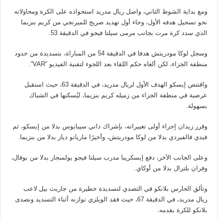
ومع بداية الشوط الثاني، واصل ريال مدريد استحواذه على الكرة ومحاولاته
نحو تسجيل هدفه الأول، وجاء أول تهديد صريح للميرنجي من كريم بنزيما
الذي سدد كرة مرت بجانب مرمى سيلتا فيجو في الدقيقة 53.
وسجل لوكا مودريتش هدفا في الدقيقة 54 من المباراة، بتسديدة من حدود
منطقة الجزاء، لكن ألغاه حكم اللقاء بعد اللجوء لتقنية الفيديو “VAR”.
واقتنص إيسكو الهدف الأول لريال مدريد، في الدقيقة 63، حيث استقبل
عرضية في منطقة الجزاء من زميله كريم بنزيما، ليُسكنها في الشباك
بسهولة.
وقرر زيدان إجراء أولى تغييراته، بإشراك داني سيبايوس بدلا من إيسكو، ثم
فيدي فالفيردي بدلا من لوكا مودريتش، وأخيرًا ماريانو دياز بدلا من بنزيما.
وعلى الجانب الآخر، دفع إيسكريبا مدرب سيلتا فيجو يولسجار بدلا من بوفال،
وفران بلترال بدلا من أوكاي.
وتألق الحارس بلانكو في التصدي لتسديدة خطيرة من جاريث بيل لاعب
ريال مدريد، في الدقيقة 67، حيث فقد الويلزي توازنه أثناء التسديد ونصدى
بلانكو للكرة بقدمه.