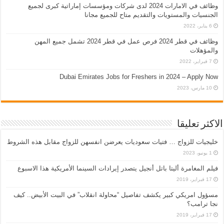
وظائف في الامارات 2024 لدى شركات ومؤسسات إماراتية كبرى لجميع
الجنسيات والمستويات والتقديم متاح للجميع مجانا
6 يناير، 2022
وظائف في قطر 2024 فرص عمل في قطر 2024 تشمل جميع المهن
والمؤهلات
7 فبراير، 2022
Dubai Emirates Jobs for Freshers in 2024 – Apply Now
10 مارس، 2023
الاكثر تعليقا
خليجيات للزواج … فتيات سعوديات يعرضن انفسهن للزواج مقابل هذه الشروط
1 يونيو، 2023
فيلم المغامرة أليتا‭ ‬باتل أنجيل يتصدر إيرادات السينما الأمريكية هذا الاسبوع
17 فبراير، 2019
مسؤول امريكي كبير يكشف تفاصيل “محاولة انقلاب” في البيت الأبيض.. كيف
نجا ترامب؟
17 فبراير، 2019