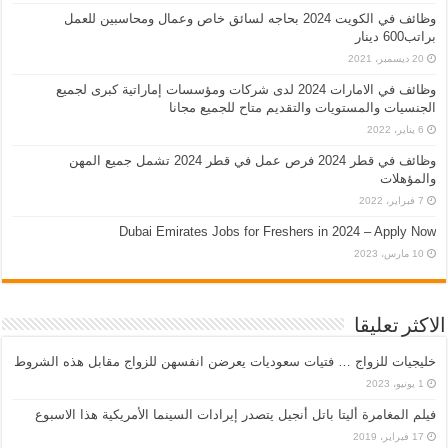
وظائف في الكويت 2024 بحاجه لسائق خاص وعمال ومحاسبين للعمل
براتب600 دينار
20 ديسمبر، 2021
وظائف في الامارات 2024 لدى شركات ومؤسسات إماراتية كبرى لجميع
الجنسيات والمستويات والتقديم متاح للجميع مجانا
6 يناير، 2022
وظائف في قطر 2024 فرص عمل في قطر 2024 تشمل جميع المهن
والمؤهلات
7 فبراير، 2022
Dubai Emirates Jobs for Freshers in 2024 – Apply Now
10 مارس، 2023
الاكثر تعليقا
خليجيات للزواج … فتيات سعوديات يعرضن انفسهن للزواج مقابل هذه الشروط
1 يونيو، 2023
فيلم المغامرة أليتا‭ ‬باتل أنجيل يتصدر إيرادات السينما الأمريكية هذا الاسبوع
17 فبراير، 2019