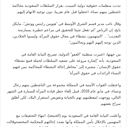
نددت منظمات حقوقية دولية السبت، بقرار السلطات السعودية محاكمة
ناشطين بينهم نساء، اعتقلوا قبل عام تقريبا، دون توجيه الاتهام إليهم.
وقال نائب مدير قسم الشرق الأوسط في “هيومن رايتس ووتش”، مايكل
بايج، إن الرياض “لم تفعل شيئا للتحقيق في مزاعم خطيرة بممارسة
التعذيب”… “المتهمون نشطاء في مجال حقوق المرأة، وليسوا الجلادين،
الذين توجه إليهم التهم ويحاكمون”.
من جهتها، اعتبرت منظمة “العفو” الدولية، تصريح النيابة العامة في
السعودية، بأنه “إشارة مروعة على تصعيد السلطات لحملة قمع نشطاء
حقوق الإنسان”، مشيرة إلى “مخاطر إحالة النشطاء للمحاكمة بمن فيهم
النساء الرائدات في حقوق المرأة”.
واعتقلت القوات الأمنية في المملكة مجموعة من الناشطين بينهم رجال
ونساء، في مايو عام 2018، قبيل إلغاء حظر قيادة المرأة للسيارة في الشهر
التالي، ووجهت لمعظمهم تهم بالخيانة وتقويض استقرار البلاد، لكن أطلق
سراح بعضهم.
وأعلنت النيابة العامة في السعودية يوم (الجمعة)، انتهاء التحقيقات مع
المتهمين بالإخلال بأمن المملكة وأنها بصدد إحالتهم للمحكمة المختصةوقالت