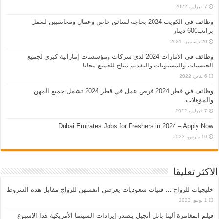
7 فبراير، 2022
وظائف في الكويت 2024 بحاجه لسائق خاص وعمال ومحاسبين للعمل
براتب600 دينار
20 ديسمبر، 2021
وظائف في الامارات 2024 لدى شركات ومؤسسات إماراتية كبرى لجميع
الجنسيات والمستويات والتقديم متاح للجميع مجانا
6 يناير، 2022
وظائف في قطر 2024 فرص عمل في قطر 2024 تشمل جميع المهن
والمؤهلات
7 فبراير، 2022
Dubai Emirates Jobs for Freshers in 2024 – Apply Now
10 مارس، 2023
الاكثر تعليقا
خليجيات للزواج … فتيات سعوديات يعرضن انفسهن للزواج مقابل هذه الشروط
1 يونيو، 2023
فيلم المغامرة أليتا‭ ‬باتل أنجيل يتصدر إيرادات السينما الأمريكية هذا الاسبوع