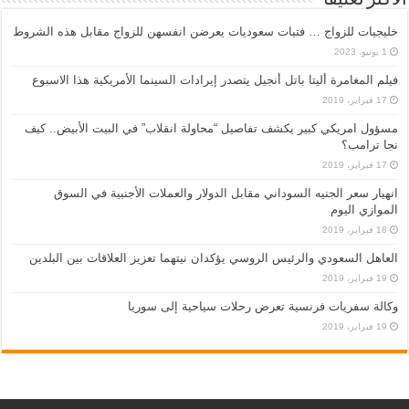
خليجيات للزواج … فتيات سعوديات يعرضن انفسهن للزواج مقابل هذه الشروط
1 يونيو، 2023
فيلم المغامرة أليتا‭ ‬باتل أنجيل يتصدر إيرادات السينما الأمريكية هذا الاسبوع
17 فبراير، 2019
مسؤول امريكي كبير يكشف تفاصيل “محاولة انقلاب” في البيت الأبيض.. كيف
نجا ترامب؟
17 فبراير، 2019
انهيار سعر الجنيه السوداني مقابل الدولار والعملات الأجنبية في السوق
الموازي اليوم
18 فبراير، 2019
العاهل السعودي والرئيس الروسي يؤكدان نيتهما تعزيز العلاقات بين البلدين
19 فبراير، 2019
وكالة سفريات فرنسية تعرض رحلات سياحية إلى سوريا
19 فبراير، 2019