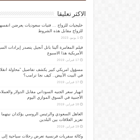
الاكثر تعليقا
خليجيات للزواج … فتيات سعوديات يعرضن انفسه
للزواج مقابل هذه الشروط
1 يونيو، 2023
فيلم المغامرة أليتا‭ ‬باتل أنجيل يتصدر إيرادات ال
الأمريكية هذا الاسبوع
17 فبراير، 2019
مسؤول امريكي كبير يكشف تفاصيل “محاولة انقلا
في البيت الأبيض.. كيف نجا ترامب؟
17 فبراير، 2019
انهيار سعر الجنيه السوداني مقابل الدولار والعملا
الأجنبية في السوق الموازي اليوم
18 فبراير، 2019
العاهل السعودي والرئيس الروسي يؤكدان نيتهما
تعزيز العلاقات بين البلدين
19 فبراير، 2019
وكالة سفريات فرنسية تعرض رحلات سياحية إلى