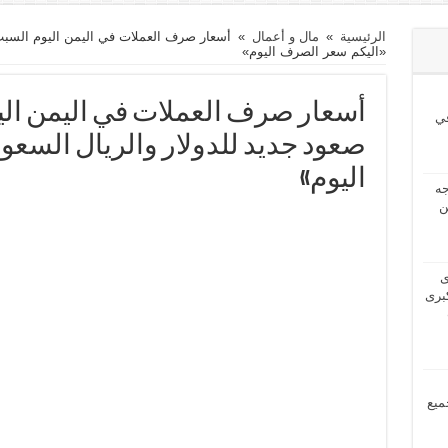
الرئيسية
»
مال و أعمال
»
«اليكم سعر الصرف اليوم»
ي
صعود جديد للدولار والريال السع
اليوم»
2024 بحاجه
ن
2024 لدى
برى
مل جميع