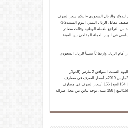
يمن اليوم السبت 2-3-2019 …صعود جديد للدولار والريال السعودي «اليكم سعر الصرف
اليوم»شهدت اسعار صرف الريال السعودي والدولار الامريكي ارتفاع طفيف مقابل الريال اليمني اليوم السبت2-3-
د من التراجع للعملة الوطنية وقالت مصادر
سي في انهيار العملة المفاجئ بين الفينة
أمام الريال وارتفاعاً نسبياً للريال السعودي
آخر تحديث لأسعار صرف الريال اليمني مقابل العملات الأجنبية عصر اليوم السبت الموافق 2 مارس (الدولار
الأمريكي ـ الريال السعودي) في (صنعاء، عدن) اليوم السبت الموافق2مارس 2019م أسعار الصرف في مصارف
صنعاء الدولار الأمريكي: شراء| 582البيع | 585 الريال السعودي : شراء| 154البيع | 156 أسعار الصرف في مصارف
عدن الدولار الأمريكي : شراء585البيع | 590 الريال السعودي : شراء 156البيع | 158 تنبيه: يوجد تباين بين محل صرافة