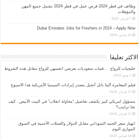
وظائف في قطر 2024 فرص عمل في قطر 2024 تشمل جميع المهن
والمؤهلات
7 فبراير، 2022
Dubai Emirates Jobs for Freshers in 2024 – Apply Now
10 مارس، 2023
الاكثر تعليقا
خليجيات للزواج … فتيات سعوديات يعرضن انفسهن للزواج مقابل هذه الشروط
1 يونيو، 2023
فيلم المغامرة أليتا‭ ‬باتل أنجيل يتصدر إيرادات السينما الأمريكية هذا الاسبوع
17 فبراير، 2019
مسؤول امريكي كبير يكشف تفاصيل “محاولة انقلاب” في البيت الأبيض.. كيف
نجا ترامب؟
17 فبراير، 2019
انهيار سعر الجنيه السوداني مقابل الدولار والعملات الأجنبية في السوق
الموازي اليوم
18 فبراير، 2019