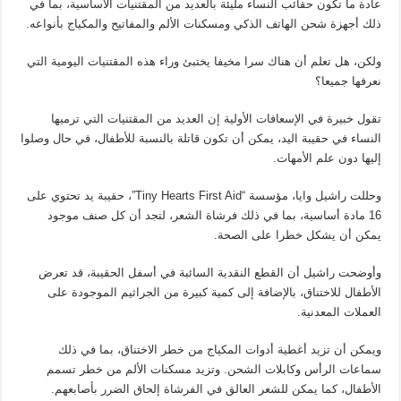
عادة ما تكون حقائب النساء مليئة بالعديد من المقتنيات الأساسية، بما في
ذلك أجهزة شحن الهاتف الذكي ومسكنات الألم والمفاتيح والمكياج بأنواعه.
ولكن، هل تعلم أن هناك سرا مخيفا يختبئ وراء هذه المقتنيات اليومية التي
نعرفها جميعا؟
تقول خبيرة في الإسعافات الأولية إن العديد من المقتنيات التي ترميها
النساء في حقيبة اليد، يمكن أن تكون قاتلة بالنسبة للأطفال، في حال وصلوا
إليها دون علم الأمهات.
وحللت راشيل وايا، مؤسسة “Tiny Hearts First Aid”، حقيبة يد تحتوي على
16 مادة أساسية، بما في ذلك فرشاة الشعر، لتجد أن كل صنف موجود
يمكن أن يشكل خطرا على الصحة.
وأوضحت راشيل أن القطع النقدية السائبة في أسفل الحقيبة، قد تعرض
الأطفال للاختناق، بالإضافة إلى كمية كبيرة من الجراثيم الموجودة على
العملات المعدنية.
ويمكن أن تزيد أغطية أدوات المكياج من خطر الاختناق، بما في ذلك
سماعات الرأس وكابلات الشحن. وتزيد مسكنات الألم من خطر تسمم
الأطفال، كما يمكن للشعر العالق في الفرشاة إلحاق الضرر بأصابعهم.