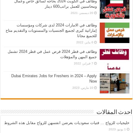
وظائف في الكويت 2024 بحاجه لسائق خاص وعمال
ومحاسبين للعمل براتب600 دينار
20 ديسمبر، 2021
وظائف في الامارات 2024 لدى شركات ومؤسسات
إماراتية كبرى لجميع الجنسيات والمستويات والتقديم متاح
للجميع مجانا
6 يناير، 2022
وظائف في قطر 2024 فرص عمل في قطر 2024 تشمل
جميع المهن والمؤهلات
7 فبراير، 2022
Dubai Emirates Jobs for Freshers in 2024 – Apply
Now
10 مارس، 2023
احدث المقالات
خليجيات للزواج … فتيات سعوديات يعرضن انفسهن للزواج مقابل هذه الشروط
1 يونيو، 2023