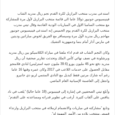
استدعى مدرب منتخب البرازيل لكرة القدم نجم ريال مدريد الشاب
فينيسيوس جونيور ذو18 عاما الى قائمة منتخب البرازيل لأول مرة للمشاركة
مع منتخب السامبا الاول في المباريات الودية القادمة وقال تيتي مدرب
منتخب البرازيل لكرة القدم يوم الخميس إنه استدعى فينيسيوس جونيور
مهاجم ريال مدريد لأول مرة وسيسافر مع الفريق لخوض مباراتين وديتين
في مارس آذار أمام بنما وجمهورية التشيك.
وكان النجم الشاب قد قدم اداء ملفتا في مباراة الكلاسيكو بين ريال مدريد
وبرشلونة في نصف نهائي كأس الملك وتحدثت تقارير صحفية أن ريال
مدريد دفع نحو 46 مليون يورو (39.6 مليون جنيه استرليني) لنادي فلامنجو
مقابل الحصول على خدمات اللاعب في 2017 وكان عمره وقتها 16 عاما
رغم أنه شارك مرتين فقط كبديل مع النادي المنتمي لريو دي جانيرو.
وانتقل إلى العاصمة الإسبانية العام الماضي.
وأبلغ تيتي الصحفيين في إشارة إلى فينينيوس (18 عاما حاليا) ”يلعب في ناد
ينافس على ألقاب كثيرة. أرغب في تطوير قدراته ومساعدته على التقدم“.
وتابع ”مشاركته في مباريات والانضمام لزملائه في منتخب البرازيل وارتداء
قميص منتتخب بلاده من الأمور المهمة له“.