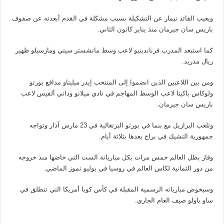
ويغيب القائد نيمار عن التشكيلة بسبب مشكلة في القدم أبعدته عن صفوف
باريس سان جيرمان منذ يناير كانون الثاني.
كما استبعد المدرب فرناندينيو لاعب وسط مانشستر سيتي ومارسيلو ظهير
ريال مدريد.
ومن بين اللاعبين الذين انضموا إلى المنتخب إيدر ميليتاو مدافع بورتو
ولوكاس باكيتا لاعب الوسط المهاجم في نادي ميلانو وداني ألفيس لاعب
باريس سان جيرمان.
وتلعب البرازيل مع بنما في بورتو البرتغالية في 23 مارس آذار وتواجه
جمهورية التشيك في براج بعدها بثلاثة أيام.
وفاز بطل العالم خمس مرات بكل مبارياته الست التي خاضها منذ خروجه
من دور الثمانية لكاس العالم في روسيا في يوليو تموز الماضي.
وسيخوض مبارياته الرسمية المقبلة في كأس كوبا أمريكا التي تنطلق في
ساو باولو صيف العام الجاري.