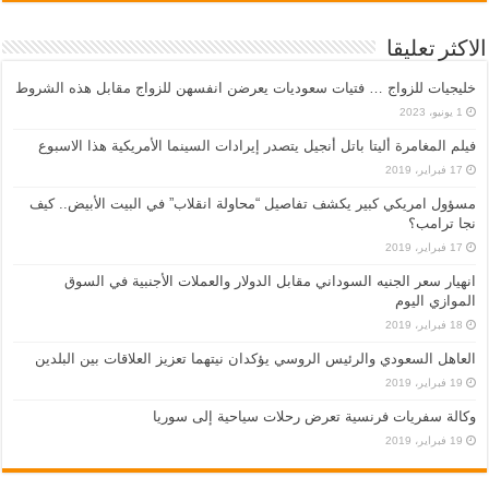
الاكثر تعليقا
خليجيات للزواج … فتيات سعوديات يعرضن انفسهن للزواج مقابل هذه الشروط
1 يونيو، 2023
فيلم المغامرة أليتا‭ ‬باتل أنجيل يتصدر إيرادات السينما الأمريكية هذا الاسبوع
17 فبراير، 2019
مسؤول امريكي كبير يكشف تفاصيل “محاولة انقلاب” في البيت الأبيض.. كيف
نجا ترامب؟
17 فبراير، 2019
انهيار سعر الجنيه السوداني مقابل الدولار والعملات الأجنبية في السوق
الموازي اليوم
18 فبراير، 2019
العاهل السعودي والرئيس الروسي يؤكدان نيتهما تعزيز العلاقات بين البلدين
19 فبراير، 2019
وكالة سفريات فرنسية تعرض رحلات سياحية إلى سوريا
19 فبراير، 2019