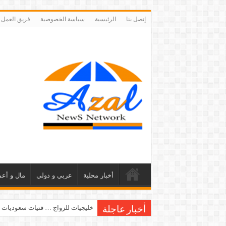
إتصل بنا
الرئيسية
سياسة الخصوصية
فريق العمل
أخبار محلية
عربي و دولي
مال و أعم
خليجيات للزواج … فتيات سعوديات 
أخبار عاجلة