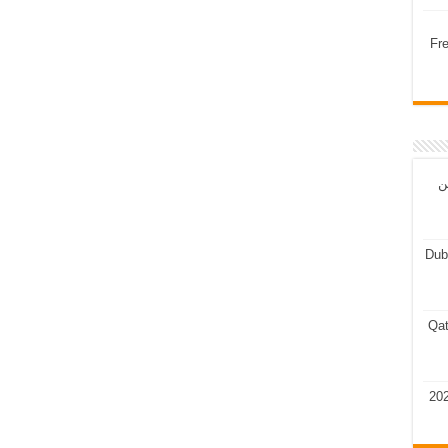
Fr
ن
Dub
Qat