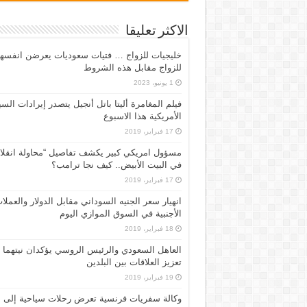
الاكثر تعليقا
خليجيات للزواج … فتيات سعوديات يعرضن انفسه
للزواج مقابل هذه الشروط
1 يونيو، 2023
فيلم المغامرة أليتا‭ ‬باتل أنجيل يتصدر إيرادات ال
الأمريكية هذا الاسبوع
17 فبراير، 2019
مسؤول امريكي كبير يكشف تفاصيل “محاولة انقلا
في البيت الأبيض.. كيف نجا ترامب؟
17 فبراير، 2019
انهيار سعر الجنيه السوداني مقابل الدولار والعملا
الأجنبية في السوق الموازي اليوم
18 فبراير، 2019
العاهل السعودي والرئيس الروسي يؤكدان نيتهما
تعزيز العلاقات بين البلدين
19 فبراير، 2019
وكالة سفريات فرنسية تعرض رحلات سياحية إلى