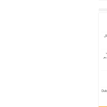
مال
ت
يم
Dub