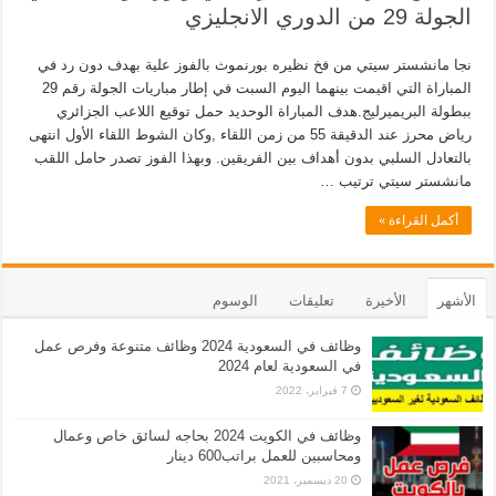
الجولة 29 من الدوري الانجليزي
نجا مانشستر سيتي من فخ نظيره بورنموث بالفوز علية بهدف دون رد في
المباراة التي اقيمت بينهما اليوم السبت في إطار مباريات الجولة رقم 29
ببطولة البريميرليج.هدف المباراة الوحديد حمل توقيع اللاعب الجزائري
رياض محرز عند الدقيقة 55 من زمن اللقاء ,وكان الشوط اللقاء الأول انتهى
بالتعادل السلبي بدون أهداف بين الفريقين. وبهذا الفوز تصدر حامل اللقب
مانشستر سيتي ترتيب …
أكمل القراءة »
الأشهر
الأخيرة
تعليقات
الوسوم
وظائف في السعودية 2024 وظائف متنوعة وفرص عمل
في السعودية لعام 2024
7 فبراير، 2022
وظائف في الكويت 2024 بحاجه لسائق خاص وعمال
ومحاسبين للعمل براتب600 دينار
20 ديسمبر، 2021