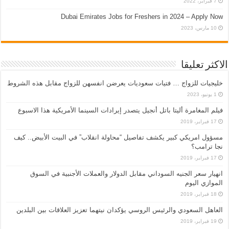
7 فبراير، 2022
Dubai Emirates Jobs for Freshers in 2024 – Apply Now
10 مارس، 2023
الاكثر تعليقا
خليجيات للزواج … فتيات سعوديات يعرضن انفسهن للزواج مقابل هذه الشروط
1 يونيو، 2023
فيلم المغامرة أليتا‭ ‬باتل أنجيل يتصدر إيرادات السينما الأمريكية هذا الاسبوع
17 فبراير، 2019
مسؤول امريكي كبير يكشف تفاصيل “محاولة انقلاب” في البيت الأبيض.. كيف
نجا ترامب؟
17 فبراير، 2019
انهيار سعر الجنيه السوداني مقابل الدولار والعملات الأجنبية في السوق
الموازي اليوم
18 فبراير، 2019
العاهل السعودي والرئيس الروسي يؤكدان نيتهما تعزيز العلاقات بين البلدين
19 فبراير، 2019