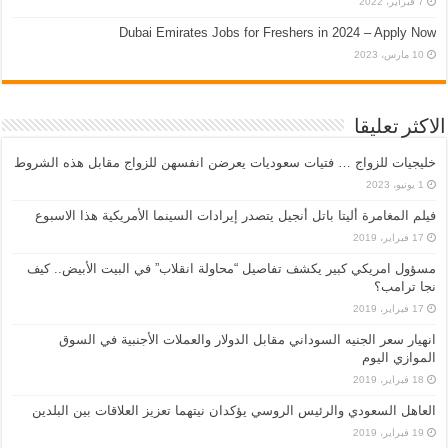
7 فبراير، 2022
Dubai Emirates Jobs for Freshers in 2024 – Apply Now
10 مارس، 2023
الاكثر تعليقا
خليجيات للزواج … فتيات سعوديات يعرضن انفسهن للزواج مقابل هذه الشروط
1 يونيو، 2023
فيلم المغامرة أليتا‭ ‬باتل أنجيل يتصدر إيرادات السينما الأمريكية هذا الاسبوع
17 فبراير، 2019
مسؤول امريكي كبير يكشف تفاصيل “محاولة انقلاب” في البيت الأبيض.. كيف
نجا ترامب؟
17 فبراير، 2019
انهيار سعر الجنيه السوداني مقابل الدولار والعملات الأجنبية في السوق
الموازي اليوم
18 فبراير، 2019
العاهل السعودي والرئيس الروسي يؤكدان نيتهما تعزيز العلاقات بين البلدين
19 فبراير، 2019