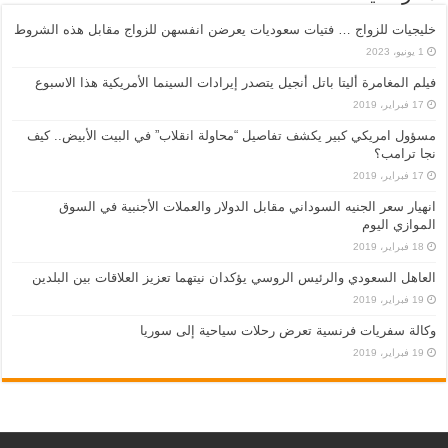
خليجيات للزواج … فتيات سعوديات يعرضن انفسهن للزواج مقابل هذه الشروط
1 يونيو، 2023
فيلم المغامرة أليتا‭ ‬باتل أنجيل يتصدر إيرادات السينما الأمريكية هذا الاسبوع
17 فبراير، 2019
مسؤول امريكي كبير يكشف تفاصيل “محاولة انقلاب” في البيت الأبيض.. كيف
نجا ترامب؟
17 فبراير، 2019
انهيار سعر الجنيه السوداني مقابل الدولار والعملات الأجنبية في السوق
الموازي اليوم
18 فبراير، 2019
العاهل السعودي والرئيس الروسي يؤكدان نيتهما تعزيز العلاقات بين البلدين
19 فبراير، 2019
وكالة سفريات فرنسية تعرض رحلات سياحية إلى سوريا
19 فبراير، 2019