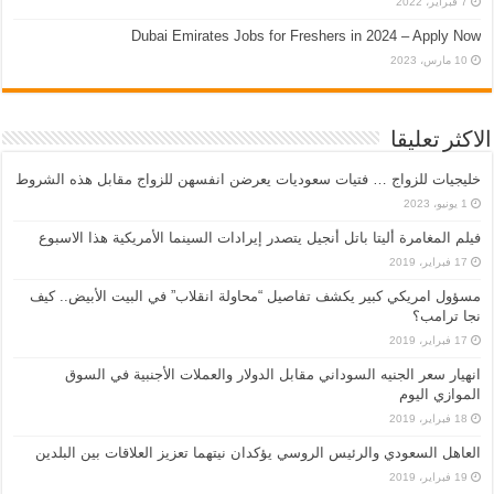
7 فبراير، 2022
Dubai Emirates Jobs for Freshers in 2024 – Apply Now
10 مارس، 2023
الاكثر تعليقا
خليجيات للزواج … فتيات سعوديات يعرضن انفسهن للزواج مقابل هذه الشروط
1 يونيو، 2023
فيلم المغامرة أليتا‭ ‬باتل أنجيل يتصدر إيرادات السينما الأمريكية هذا الاسبوع
17 فبراير، 2019
مسؤول امريكي كبير يكشف تفاصيل “محاولة انقلاب” في البيت الأبيض.. كيف
نجا ترامب؟
17 فبراير، 2019
انهيار سعر الجنيه السوداني مقابل الدولار والعملات الأجنبية في السوق
الموازي اليوم
18 فبراير، 2019
العاهل السعودي والرئيس الروسي يؤكدان نيتهما تعزيز العلاقات بين البلدين
19 فبراير، 2019