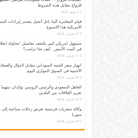
للزواج مقابل هذه الشروط
1 يونيو، 2023
فيلم المغامرة أليتا‭ ‬باتل أنجيل يتصدر إيرادات ال
الأمريكية هذا الاسبوع
17 فبراير، 2019
مسؤول امريكي كبير يكشف تفاصيل “محاولة انقلا
في البيت الأبيض.. كيف نجا ترامب؟
17 فبراير، 2019
انهيار سعر الجنيه السوداني مقابل الدولار والعملا
الأجنبية في السوق الموازي اليوم
18 فبراير، 2019
العاهل السعودي والرئيس الروسي يؤكدان نيتهما
تعزيز العلاقات بين البلدين
19 فبراير، 2019
وكالة سفريات فرنسية تعرض رحلات سياحية إلى
سوريا
19 فبراير، 2019