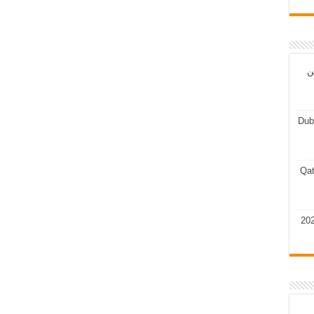
ن
Dub
Qat