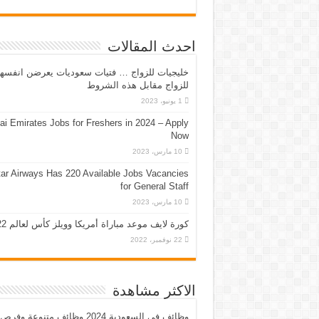
احدث المقالات
خليجيات للزواج … فتيات سعوديات يعرضن انفسه
للزواج مقابل هذه الشروط
1 يونيو، 2023
ai Emirates Jobs for Freshers in 2024 – Apply
Now
10 مارس، 2023
ar Airways Has 220 Available Jobs Vacancies
for General Staff
10 مارس، 2023
كورة لايف موعد مباراة أمريكا وويلز كأس لعالم 2022
22 نوفمبر، 2022
الاكثر مشاهدة
وظائف في السعودية 2024 وظائف متنوعة وفرص