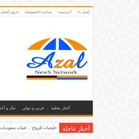
إتصل بنا
الرئيسية
سياسة الخصوصية
فريق العمل
أخبار محلية
عربي و دولي
مال و أعم
أخبار عاجلة
خليجيات للزواج … فتيات سعوديات