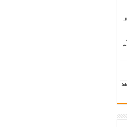
مال
ت
يم
Dub
ن