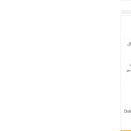
مال
ت
يم
Dub