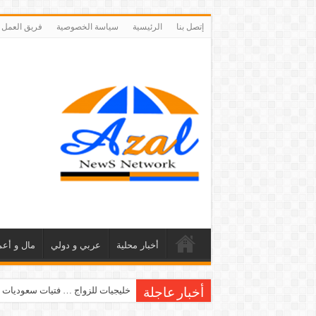
إتصل بنا
الرئيسية
سياسة الخصوصية
فريق العمل
أخبار محلية
عربي و دولي
مال و أعم
خليجيات للزواج … فتيات سعوديات 
أخبار عاجلة