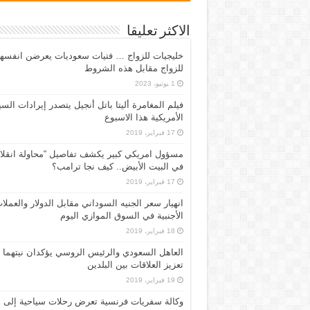
الاكثر تعليقا
خليجيات للزواج … فتيات سعوديات يعرضن انفسه
للزواج مقابل هذه الشروط
1 يونيو، 2023
فيلم المغامرة أليتا‭ ‬باتل أنجيل يتصدر إيرادات ال
الأمريكية هذا الاسبوع
17 فبراير، 2019
مسؤول امريكي كبير يكشف تفاصيل “محاولة انقلا
في البيت الأبيض.. كيف نجا ترامب؟
17 فبراير، 2019
انهيار سعر الجنيه السوداني مقابل الدولار والعملا
الأجنبية في السوق الموازي اليوم
18 فبراير، 2019
العاهل السعودي والرئيس الروسي يؤكدان نيتهما
تعزيز العلاقات بين البلدين
19 فبراير، 2019
وكالة سفريات فرنسية تعرض رحلات سياحية إلى