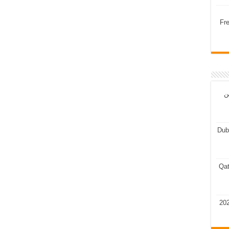
Fr
ن
Dub
Qat